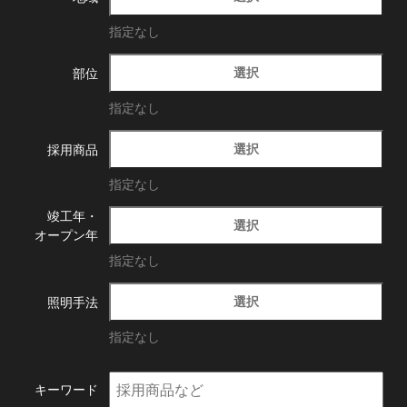
指定なし
選択
部位
指定なし
選択
採用商品
指定なし
竣工年・
選択
オープン年
指定なし
選択
照明手法
指定なし
キーワード