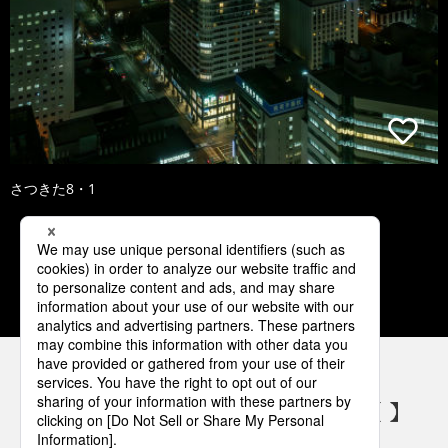
さつきた8・1
1
2
3
4
5
パナソニックの電気設備 SNSアカウント