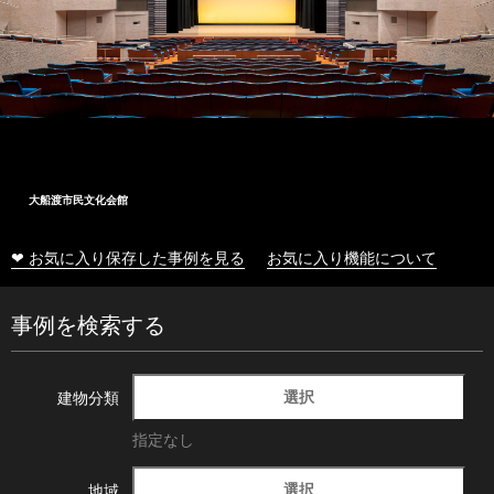
大船渡市民文化会館
❤ お気に入り保存した事例を見る
お気に入り機能について
事例を検索する
選択
建物分類
指定なし
選択
地域