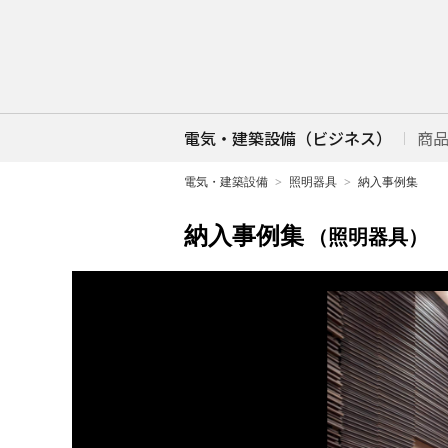
電気・建築設備（ビジネス）
商
電気・建築設備
照明器具
納入事例集
納入事例集
（照明器具）