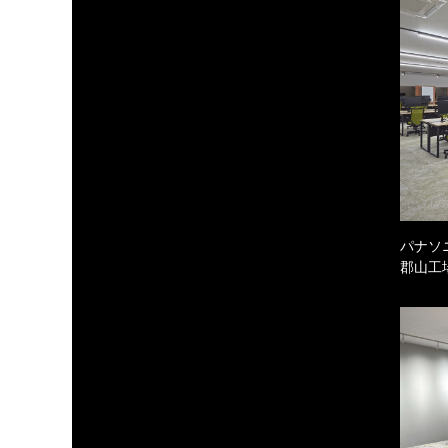
パナソ
郡山工