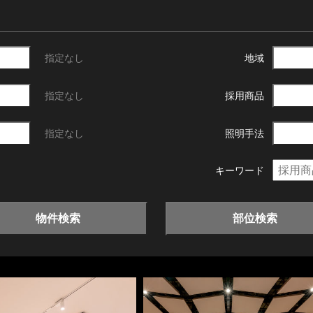
指定なし
地域
指定なし
採用商品
指定なし
照明手法
キーワード
物件検索
部位検索