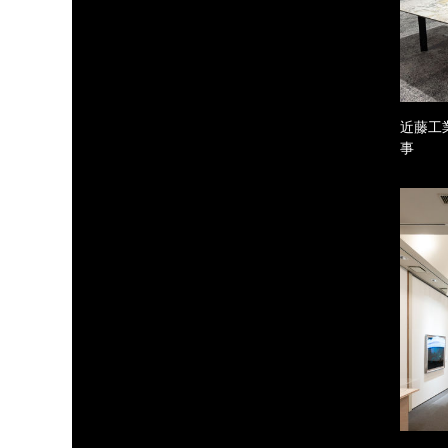
近藤工
事