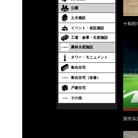
公園
土木施設
十和田
イベント・仮設施設
工場・倉庫・生産施設
農林水産施設
タワー・モニュメント
集合住宅
集合住宅（改修）
戸建住宅
その他
国市浜