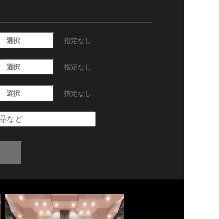
選択
指定なし
選択
指定なし
選択
指定なし