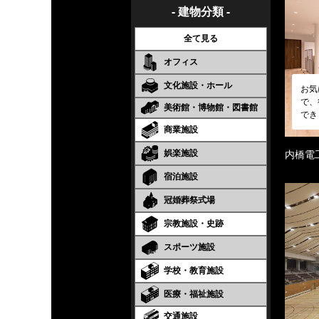
- 建物分類 -
全て見る
オフィス
文化施設・ホール
お気
で、
美術館・博物館・図書館
でき
商業施設
娯楽施設
内橋電
宿泊施設
冠婚葬祭式場
宗教施設・史跡
スポーツ施設
学校・教育施設
医療・福祉施設
交通施設