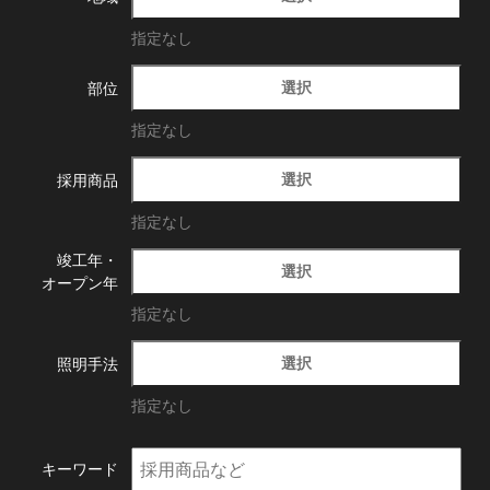
指定なし
選択
部位
指定なし
選択
採用商品
指定なし
竣工年・
選択
オープン年
指定なし
選択
照明手法
指定なし
キーワード