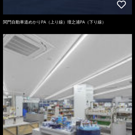
関門自動車道めかりPA（上り線）壇之浦PA（下り線）