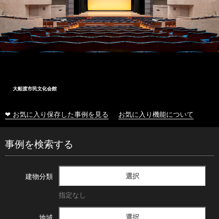
大船渡市民文化会館
❤ お気に入り保存した事例を見る
お気に入り機能について
事例を検索する
選択
建物分類
指定なし
選択
地域