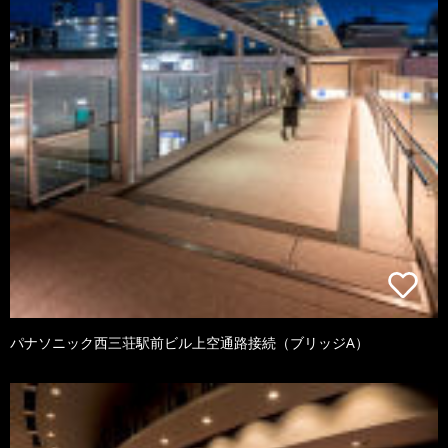
パナソニック西三荘駅前ビル上空通路接続（ブリッジA）