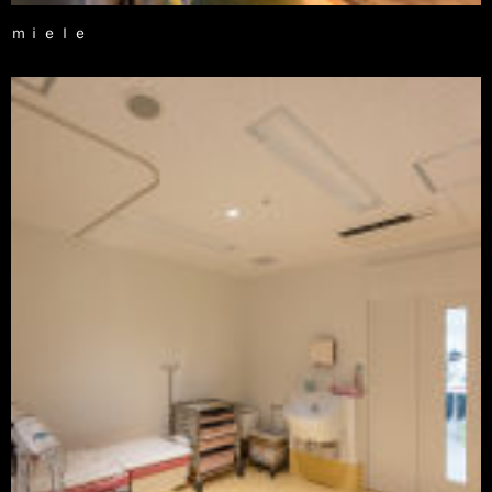
ｍｉｅｌｅ