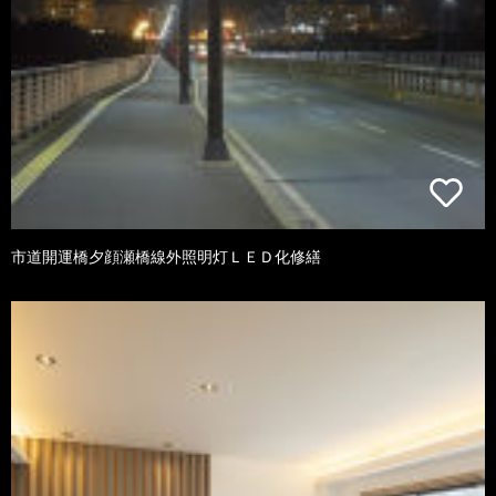
市道開運橋夕顔瀬橋線外照明灯ＬＥＤ化修繕