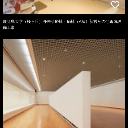
鹿児島大学（桜ヶ丘）外来診療棟・病棟（A棟）新営その他電気設
備工事