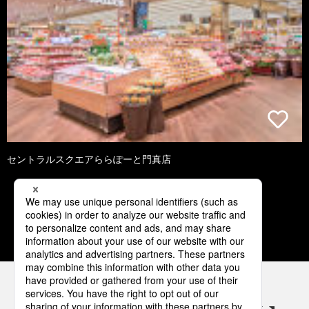
セントラルスクエアららぽーと門真店
1
2
3
4
5
パナソニックの電気設備 SNSアカウント