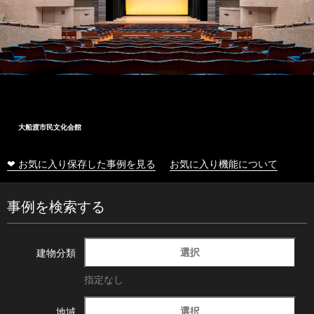
大船渡市民文化会館
❤ お気に入り保存した事例を見る
お気に入り機能について
事例を検索する
選択
建物分類
指定なし
選択
地域