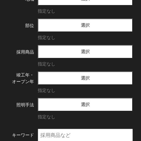
指定なし
選択
部位
指定なし
選択
採用商品
指定なし
竣工年・
選択
オープン年
指定なし
選択
照明手法
指定なし
キーワード