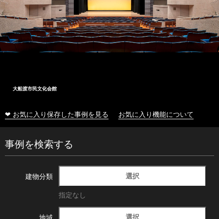
大船渡市民文化会館
❤ お気に入り保存した事例を見る
お気に入り機能について
事例を検索する
選択
建物分類
指定なし
選択
地域