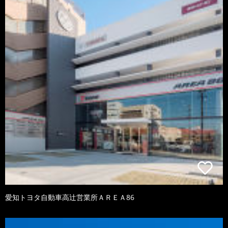
愛知トヨタ自動車高辻営業所ＡＲＥＡ86