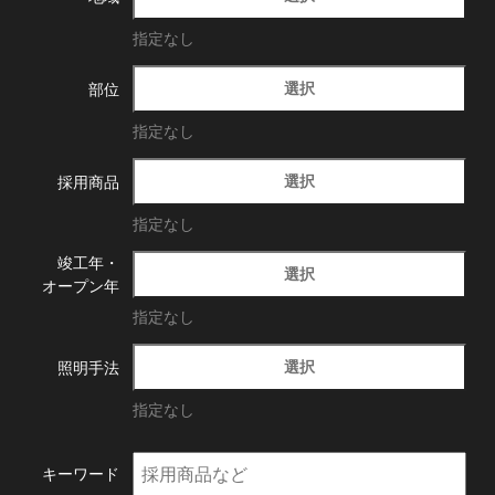
指定なし
選択
部位
指定なし
選択
採用商品
指定なし
竣工年・
選択
オープン年
指定なし
選択
照明手法
指定なし
キーワード