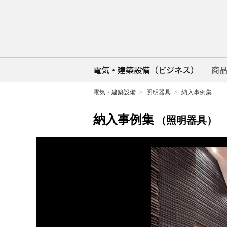
電気・建築設備（ビジネス）
商
電気・建築設備
照明器具
納入事例集
納入事例集
（照明器具）