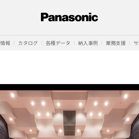
品情報
カタログ
各種データ
納入事例
業務支援
サ