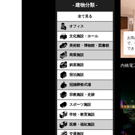
- 建物分類 -
全て見る
オフィス
文化施設・ホール
お気
で、
美術館・博物館・図書館
でき
商業施設
娯楽施設
内橋電
宿泊施設
冠婚葬祭式場
宗教施設・史跡
スポーツ施設
学校・教育施設
医療・福祉施設
交通施設