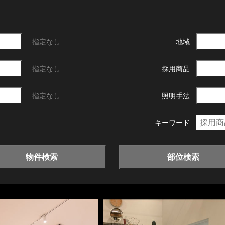
指定なし
地域
指定なし
採用商品
指定なし
照明手法
キーワード
物件検索
部位検索