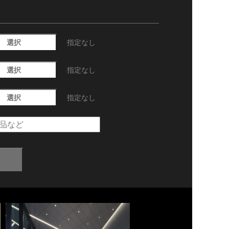
選択
指定なし
選択
指定なし
選択
指定なし