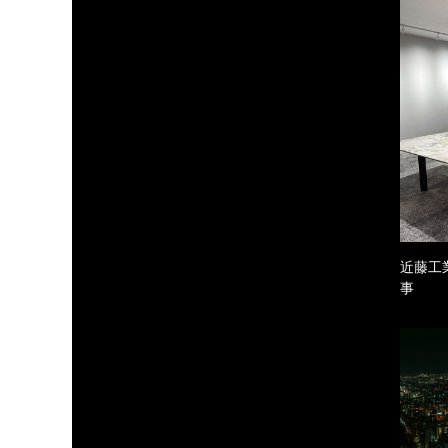
近藤工
事