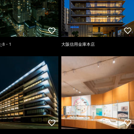
た8・1
大阪信用金庫本店