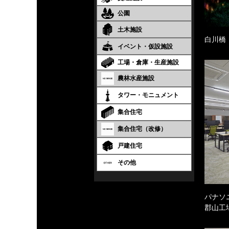
公園
土木施設
白川橋
イベント・仮設施設
工場・倉庫・生産施設
農林水産施設
タワー・モニュメント
集合住宅
集合住宅（改修）
戸建住宅
その他
パナソ
郡山工