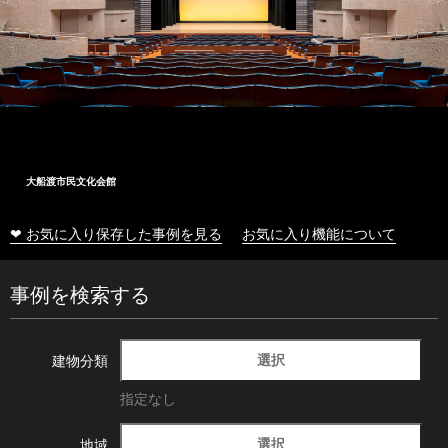
大船渡市民文化会館
❤ お気に入り保存した事例を見る
お気に入り機能について
事例を検索する
選択
建物分類
指定なし
選択
地域