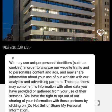
明治安田広島ビル
1
2
3
4
5
パナソニックの電気設備 SNSアカウント