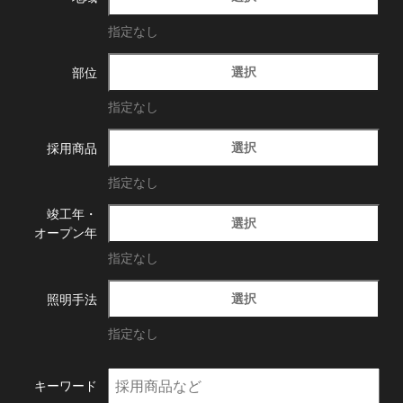
指定なし
選択
部位
指定なし
選択
採用商品
指定なし
竣工年・
選択
オープン年
指定なし
選択
照明手法
指定なし
キーワード