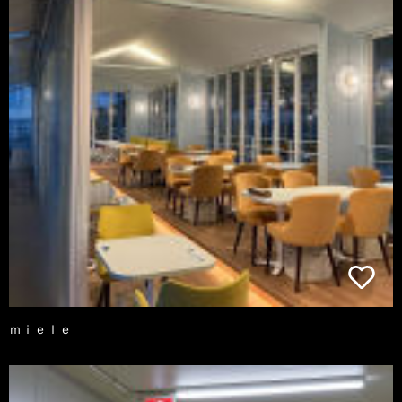
ｍｉｅｌｅ