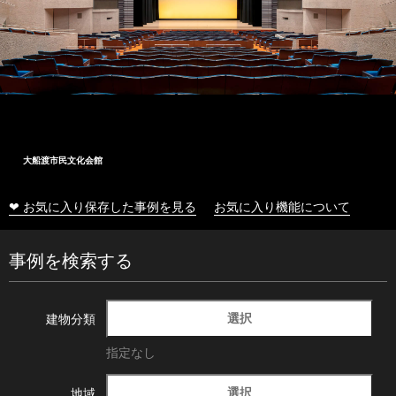
大船渡市民文化会館
❤ お気に入り保存した事例を見る
お気に入り機能について
事例を検索する
選択
建物分類
指定なし
選択
地域