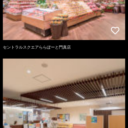
セントラルスクエアららぽーと門真店