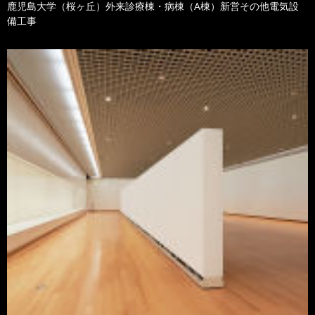
鹿児島大学（桜ヶ丘）外来診療棟・病棟（A棟）新営その他電気設
備工事