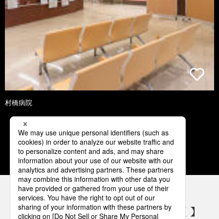
村橋病院
1
2
3
4
5
パナソニックの電気設備 SNSアカウント