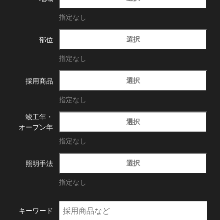
指定なし
選択
部位
指定なし
選択
採用商品
指定なし
竣工年・
選択
オープン年
指定なし
選択
照明手法
指定なし
キーワード