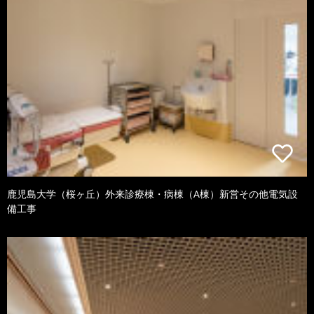
鹿児島大学（桜ヶ丘）外来診療棟・病棟（A棟）新営その他電気設
備工事