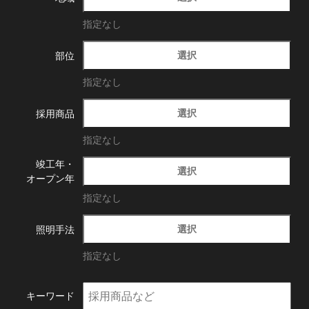
指定なし
選択
部位
指定なし
選択
採用商品
指定なし
竣工年・
選択
オープン年
指定なし
選択
照明手法
指定なし
キーワード