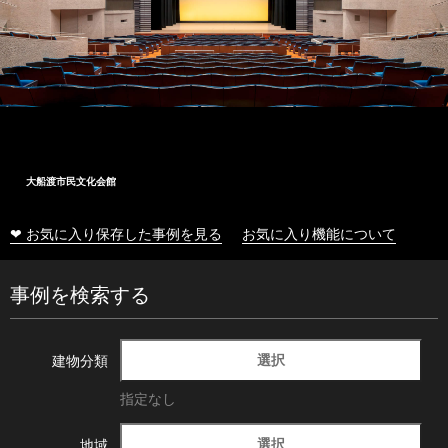
大船渡市民文化会館
❤ お気に入り保存した事例を見る
お気に入り機能について
事例を検索する
選択
建物分類
指定なし
選択
地域