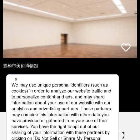
豊橋市美術博物館
1
2
3
4
5
パナソニックの電気設備 SNSアカウント