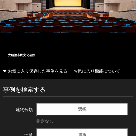
大船渡市民文化会館
❤ お気に入り保存した事例を見る
お気に入り機能について
事例を検索する
選択
建物分類
指定なし
選択
地域