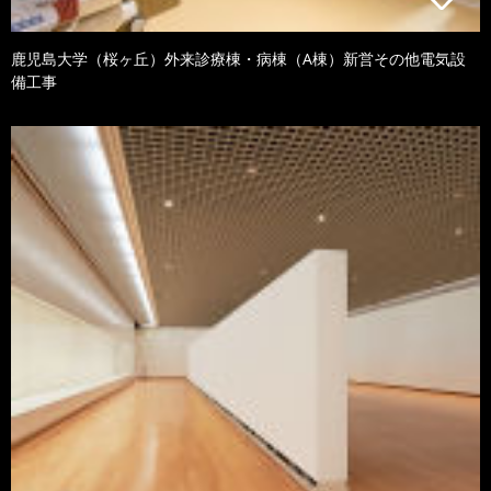
鹿児島大学（桜ヶ丘）外来診療棟・病棟（A棟）新営その他電気設
備工事