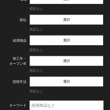
指定なし
選択
部位
指定なし
選択
採用商品
指定なし
竣工年・
選択
オープン年
指定なし
選択
照明手法
指定なし
キーワード