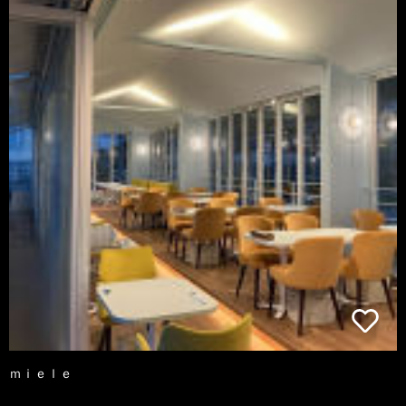
ｍｉｅｌｅ