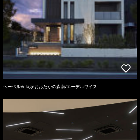
ヘーベルVillageおおたかの森南/エーデルワイス