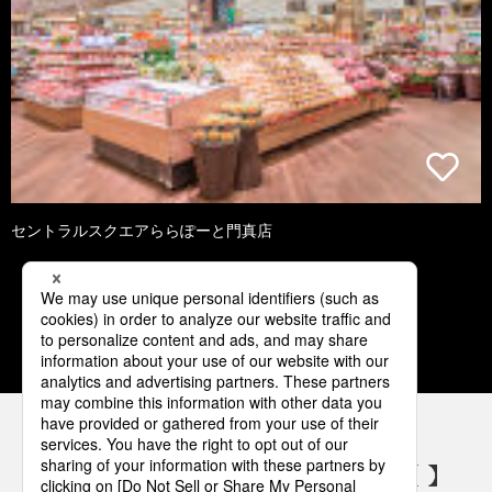
セントラルスクエアららぽーと門真店
1
2
3
4
5
パナソニックの電気設備 SNSアカウント