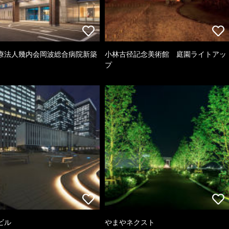
療法人幾内会岡波総合病院新築
小林古径記念美術館 庭園ライトアッ
プ
ビル
やまやネクスト