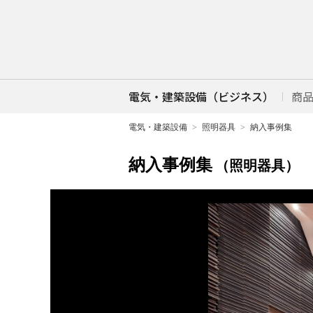
電気・建築設備（ビジネス）
商
電気・建築設備
照明器具
納入事例集
納入事例集
（照明器具）