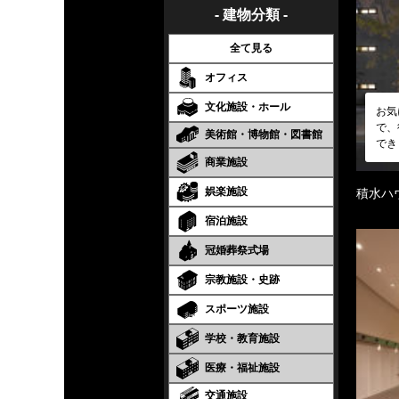
- 建物分類 -
全て見る
オフィス
文化施設・ホール
お気
で、
美術館・博物館・図書館
でき
商業施設
娯楽施設
積水ハ
宿泊施設
冠婚葬祭式場
宗教施設・史跡
スポーツ施設
学校・教育施設
医療・福祉施設
交通施設