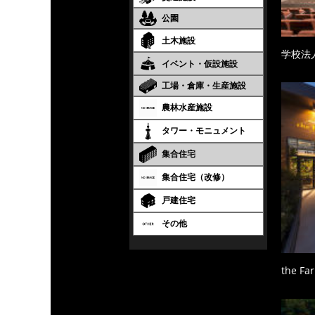
公園
土木施設
学校法
イベント・仮設施設
工場・倉庫・生産施設
農林水産施設
タワー・モニュメント
集合住宅
集合住宅（改修）
戸建住宅
その他
the Fa