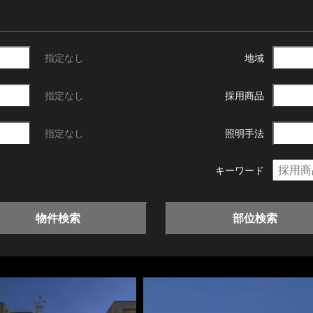
指定なし
地域
指定なし
採用商品
指定なし
照明手法
キーワード
物件検索
部位検索