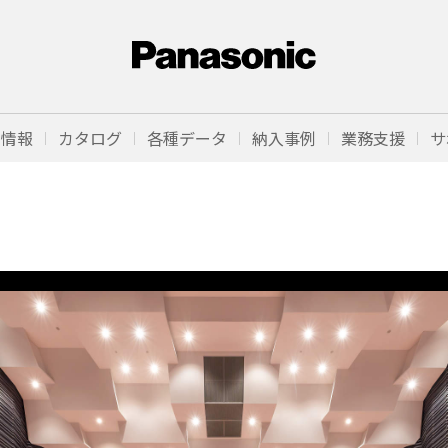
品情報
カタログ
各種データ
納入事例
業務支援
サ