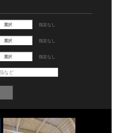
選択
指定なし
選択
指定なし
選択
指定なし