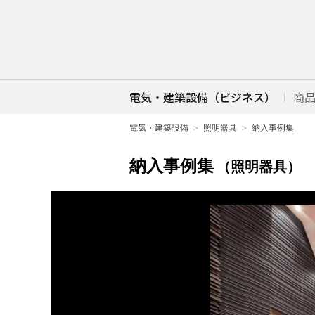
電気・建築設備（ビジネス）
商
電気・建築設備
照明器具
納入事例集
納入事例集
（照明器具）