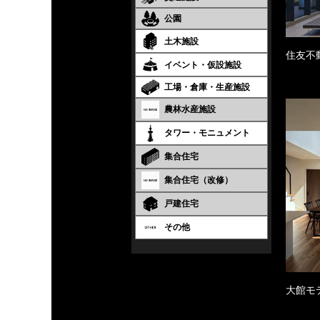
公園
土木施設
住友不
イベント・仮設施設
工場・倉庫・生産施設
農林水産施設
タワー・モニュメント
集合住宅
集合住宅（改修）
戸建住宅
その他
大館モ