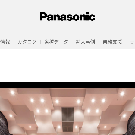
品情報
カタログ
各種データ
納入事例
業務支援
サ