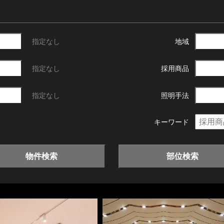
指定なし
地域
指定なし
採用商品
指定なし
照明手法
キーワード
物件検索
部位検索