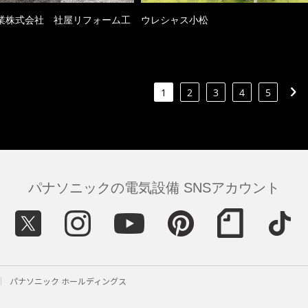
業株式会社 社屋リフォーム工
ウレシャス小松
1
2
3
4
5
パナソニックの電気設備 SNSアカウント
パナソニック ホールディングス