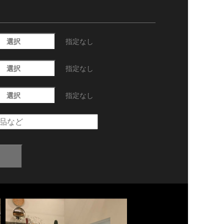
選択
指定なし
選択
指定なし
選択
指定なし