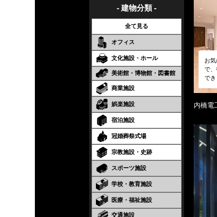
- 建物分類 -
全て見る
オフィス
文化施設・ホール
お気
で、
美術館・博物館・図書館
でき
商業施設
娯楽施設
内橋電
宿泊施設
冠婚葬祭式場
宗教施設・史跡
スポーツ施設
学校・教育施設
医療・福祉施設
交通施設