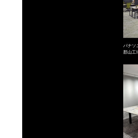
パナソ
郡山工