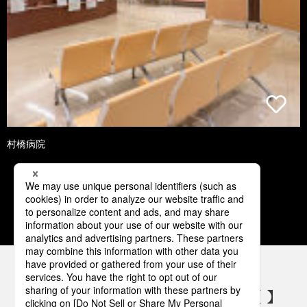
村橋病院
1
2
3
4
5
パナソニックの電気設備 SNSアカウント