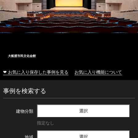
大船渡市民文化会館
❤ お気に入り保存した事例を見る
お気に入り機能について
事例を検索する
選択
建物分類
指定なし
選択
地域