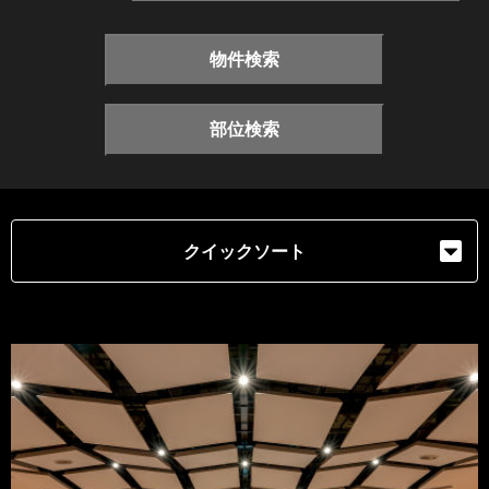
物件検索
部位検索
クイックソート