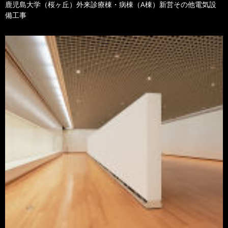
鹿児島大学（桜ヶ丘）外来診療棟・病棟（A棟）新営その他電気設
備工事