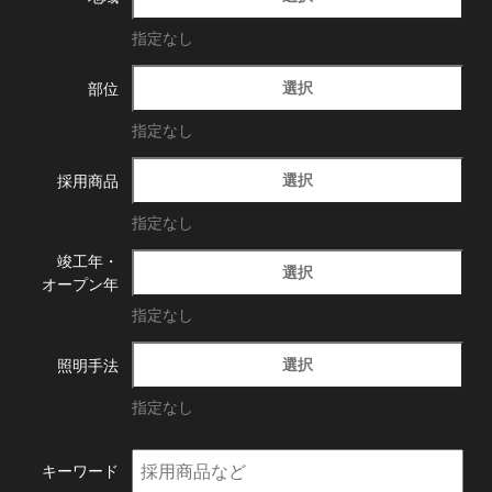
指定なし
選択
部位
指定なし
選択
採用商品
指定なし
竣工年・
選択
オープン年
指定なし
選択
照明手法
指定なし
キーワード