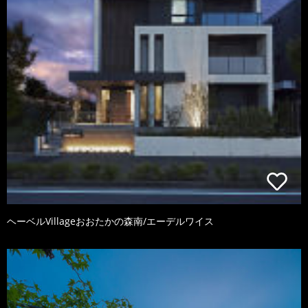
ヘーベルVillageおおたかの森南/エーデルワイス