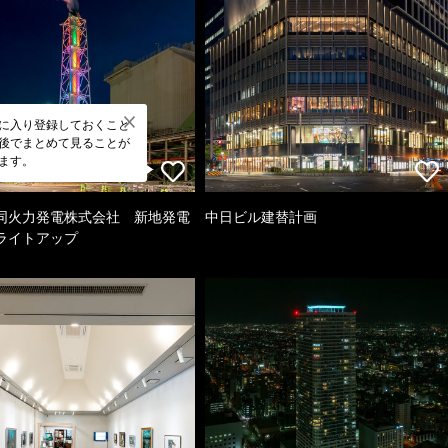
に入り登録しておくこと
後でまとめて見ることが
ます。
同火力発電株式会社 新地発電
中日ビル建替計画
ライトアップ