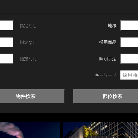
指定なし
地域
指定なし
採用商品
指定なし
照明手法
キーワード
物件検索
部位検索