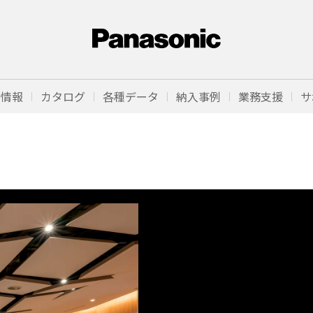
品情報
カタログ
各種データ
納入事例
業務支援
サ