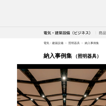
電気・建築設備（ビジネス）
商
電気・建築設備
照明器具
納入事例集
納入事例集
（照明器具）