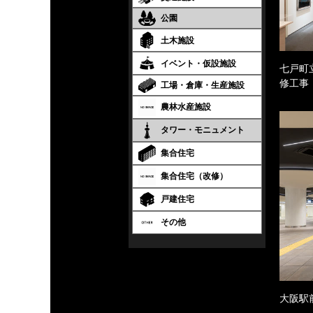
公園
土木施設
イベント・仮設施設
七戸町
修工事
工場・倉庫・生産施設
農林水産施設
タワー・モニュメント
集合住宅
集合住宅（改修）
戸建住宅
その他
大阪駅