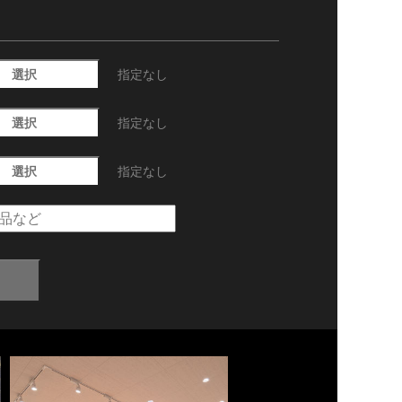
選択
指定なし
選択
指定なし
選択
指定なし