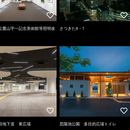
立鷹山宇一記念美術館等照明改
さつきた8・1
前地下道 東広場
昆陽池公園 多目的広場トイレ