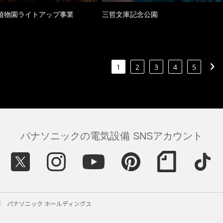
植物園ライトアップ事業
三哲文庫記念公園
1
2
3
4
5
パナソニックの電気設備 SNSアカウント
パナソニック ホールディングス