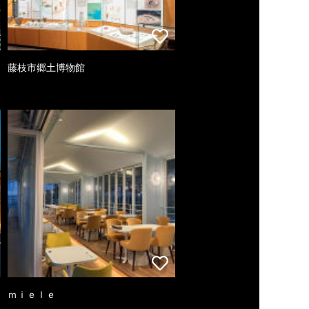
藤枝市郷土博物館
ｍｉｅｌｅ