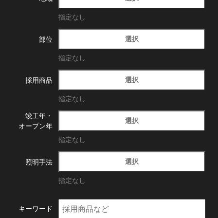
指定なし
選択
部位
指定なし
選択
採用商品
指定なし
竣工年・
選択
オープン年
指定なし
選択
照明手法
指定なし
キーワード