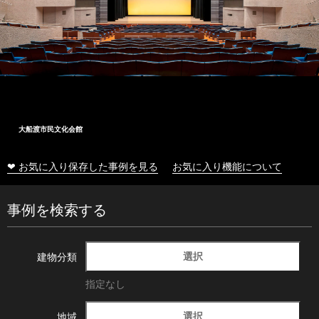
大船渡市民文化会館
❤ お気に入り保存した事例を見る
お気に入り機能について
事例を検索する
選択
建物分類
指定なし
選択
地域