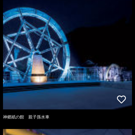
神郷紙の館 親子孫水車