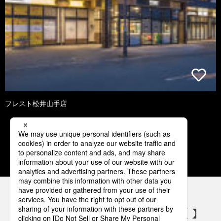
フレスト松井山手店
3
4
5
6
7
パナソニックの電気設備 SNSアカウント