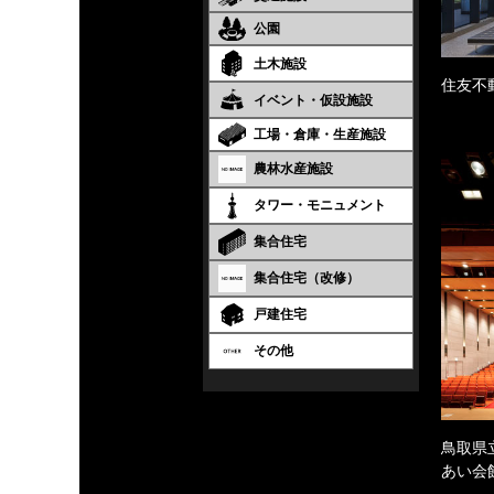
公園
土木施設
住友不
イベント・仮設施設
工場・倉庫・生産施設
農林水産施設
タワー・モニュメント
集合住宅
集合住宅（改修）
戸建住宅
その他
鳥取県
あい会