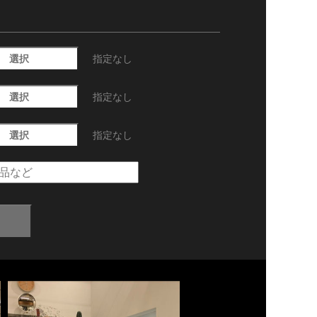
選択
指定なし
選択
指定なし
選択
指定なし