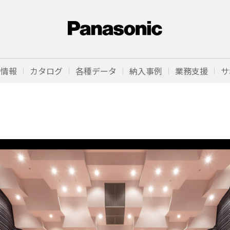
品情報
カタログ
各種データ
納入事例
業務支援
サ