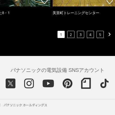
た8・1
美里町トレーニングセンター
1
2
3
4
5
パナソニックの電気設備 SNSアカウント
パナソニック ホールディングス