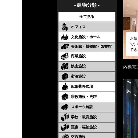
- 建物分類 -
全て見る
オフィス
文化施設・ホール
お気
で、
美術館・博物館・図書館
でき
商業施設
娯楽施設
内橋電
宿泊施設
冠婚葬祭式場
宗教施設・史跡
スポーツ施設
学校・教育施設
医療・福祉施設
交通施設