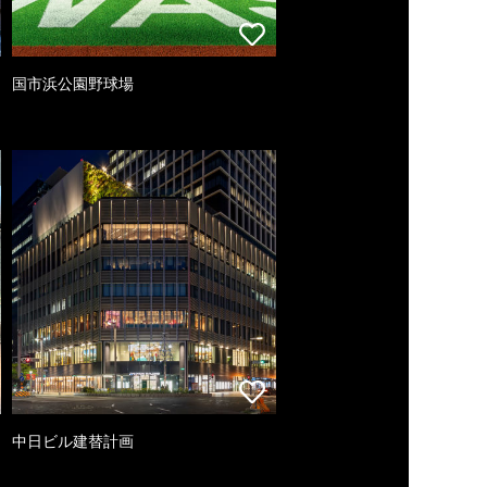
国市浜公園野球場
中日ビル建替計画