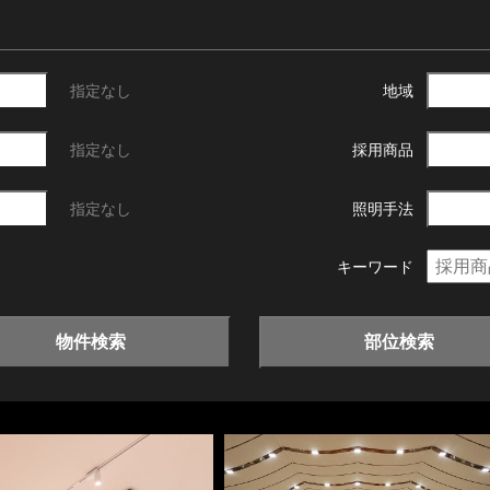
指定なし
地域
指定なし
採用商品
指定なし
照明手法
キーワード
物件検索
部位検索