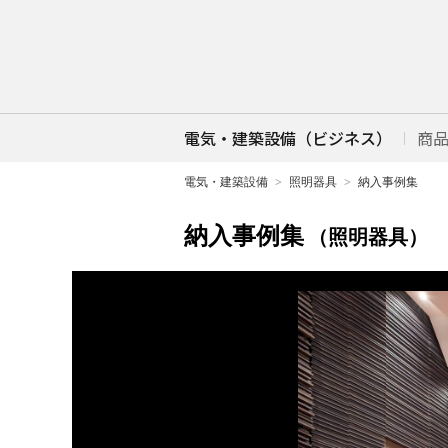
電気・建築設備（ビジネス）
商
電気・建築設備
照明器具
納入事例集
納入事例集
（照明器具）