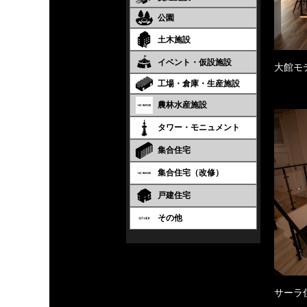
公園
土木施設
イベント・仮設施設
大館モ
工場・倉庫・生産施設
農林水産施設
タワー・モニュメント
集合住宅
集合住宅（改修）
戸建住宅
その他
サーラ