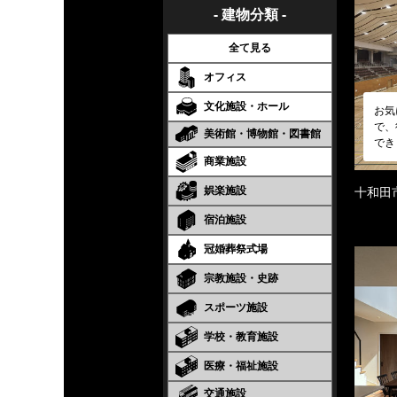
- 建物分類 -
全て見る
オフィス
文化施設・ホール
お気
で、
美術館・博物館・図書館
でき
商業施設
娯楽施設
十和田
宿泊施設
冠婚葬祭式場
宗教施設・史跡
スポーツ施設
学校・教育施設
医療・福祉施設
交通施設