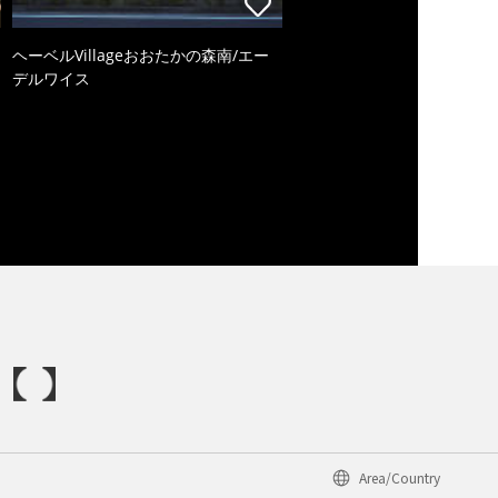
ヘーベルVillageおおたかの森南/エー
デルワイス
Area/Country