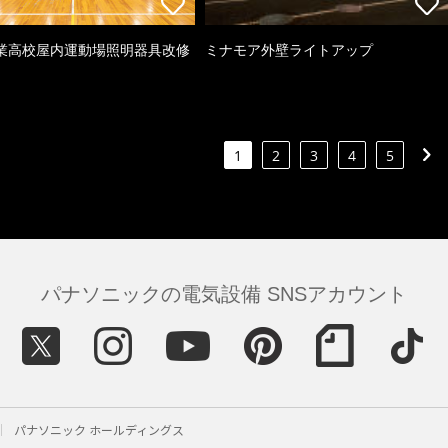
業高校屋内運動場照明器具改修
ミナモア外壁ライトアップ
1
2
3
4
5
パナソニックの電気設備 SNSアカウント
パナソニック ホールディングス