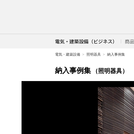
電気・建築設備（ビジネス）
商
電気・建築設備
照明器具
納入事例集
納入事例集
（照明器具）