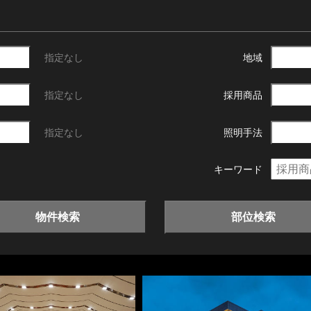
指定なし
地域
指定なし
採用商品
指定なし
照明手法
キーワード
物件検索
部位検索