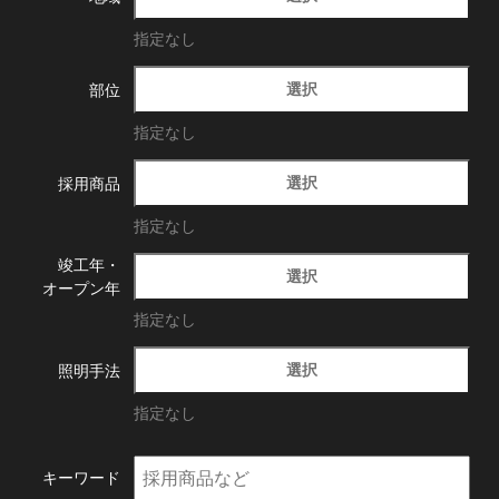
指定なし
選択
部位
指定なし
選択
採用商品
指定なし
竣工年・
選択
オープン年
指定なし
選択
照明手法
指定なし
キーワード