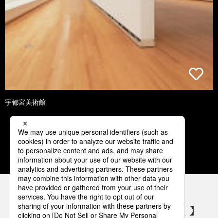
宇都宮美術館
1
2
3
4
5
パナソニックの電気設備 SNSアカウント