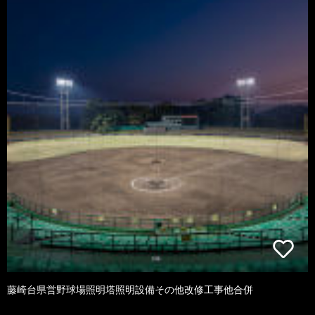
藤崎台県営野球場照明塔照明設備その他改修工事他合併