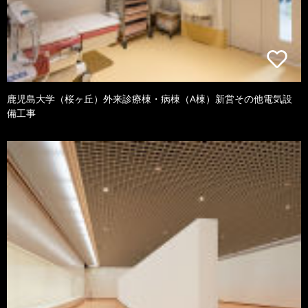
鹿児島大学（桜ヶ丘）外来診療棟・病棟（A棟）新営その他電気設
備工事