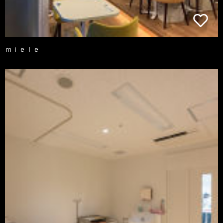
ｍｉｅｌｅ