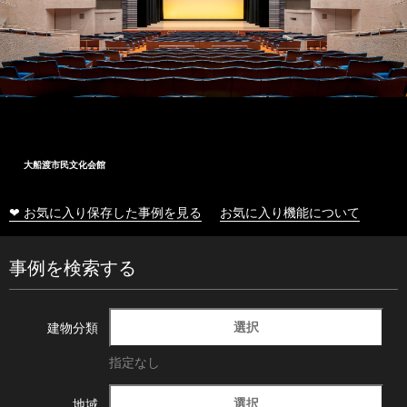
大船渡市民文化会館
❤ お気に入り保存した事例を見る
お気に入り機能について
事例を検索する
選択
建物分類
指定なし
選択
地域