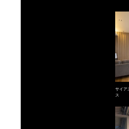
サイア
ス