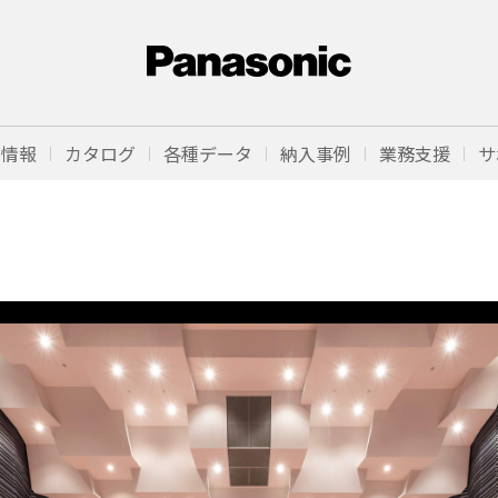
品情報
カタログ
各種データ
納入事例
業務支援
サ