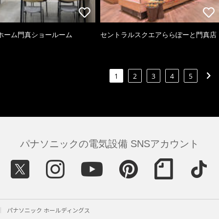
ホーム門真ショールーム
セントラルスクエアららぽーと門真店
1
2
3
4
5
パナソニックの電気設備 SNSアカウント
パナソニック ホールディングス