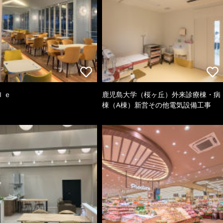
ｌｅ
鹿児島大学（桜ヶ丘）外来診療棟・病
棟（A棟）新営その他電気設備工事