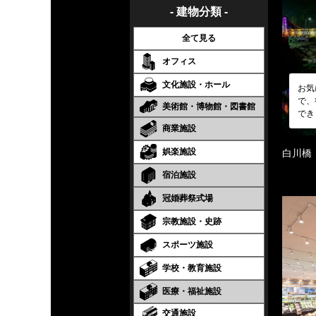
- 建物分類 -
全て見る
オフィス
文化施設・ホール
お気
で、
美術館・博物館・図書館
でき
商業施設
娯楽施設
白川橋
宿泊施設
冠婚葬祭式場
宗教施設・史跡
スポーツ施設
学校・教育施設
医療・福祉施設
交通施設