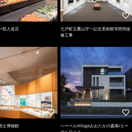
ー部入道店
七戸町立鷹山宇一記念美術館等照明改
修工事
郷土博物館
ヘーベルVillageおおたかの森南/エー
デルワイス