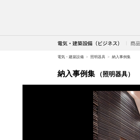
電気・建築設備（ビジネス）
商
電気・建築設備
照明器具
納入事例集
納入事例集
（照明器具）