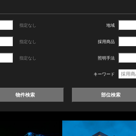
指定なし
地域
指定なし
採用商品
指定なし
照明手法
キーワード
物件検索
部位検索