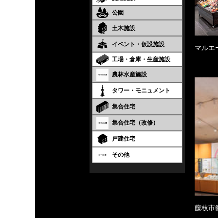
公園
土木施設
イベント・仮設施設
マルエ
工場・倉庫・生産施設
農林水産施設
タワー・モニュメント
集合住宅
集合住宅（改修）
戸建住宅
その他
藤枝市