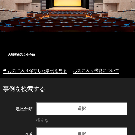
大船渡市民文化会館
❤ お気に入り保存した事例を見る
お気に入り機能について
事例を検索する
選択
建物分類
指定なし
選択
地域