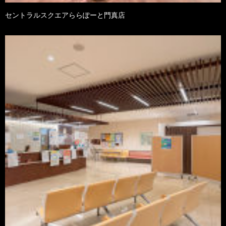
セントラルスクエアららぽーと門真店