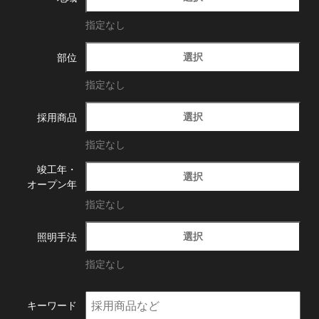
指定なし
選択
部位
指定なし
選択
採用商品
指定なし
竣工年・
選択
オープン年
指定なし
選択
照明手法
指定なし
キーワード