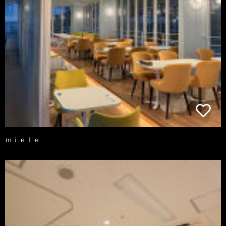
ｍｉｅｌｅ