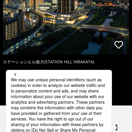
ステーションヒル枚方(STATION HILL HIRAKATA)
1
2
3
4
5
パナソニックの電気設備 SNSアカウント