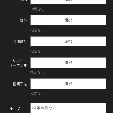
指定なし
選択
部位
指定なし
選択
採用商品
指定なし
竣工年・
選択
オープン年
指定なし
選択
照明手法
指定なし
キーワード