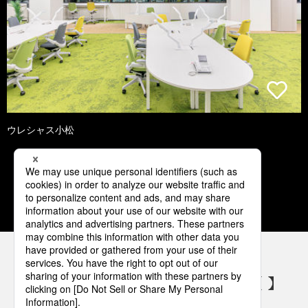
ウレシャス小松
1
2
3
4
5
パナソニックの電気設備 SNSアカウント