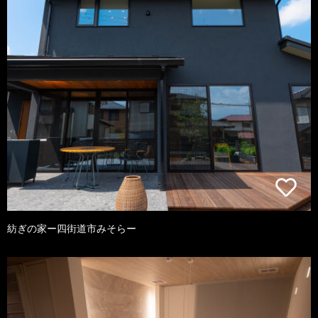
紡ぎの家ー四街道市みそらー