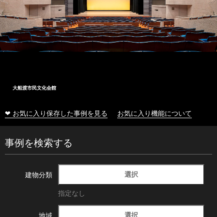
大船渡市民文化会館
❤ お気に入り保存した事例を見る
お気に入り機能について
事例を検索する
選択
建物分類
指定なし
選択
地域