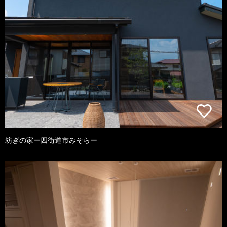
紡ぎの家ー四街道市みそらー