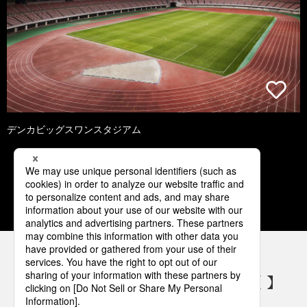
デンカビッグスワンスタジアム
1
2
3
4
5
パナソニックの電気設備 SNSアカウント