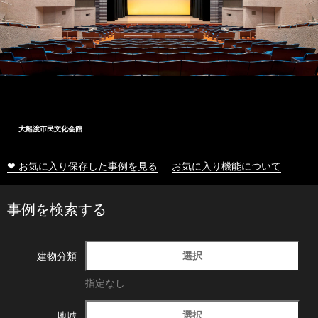
大船渡市民文化会館
❤ お気に入り保存した事例を見る
お気に入り機能について
事例を検索する
選択
建物分類
指定なし
選択
地域