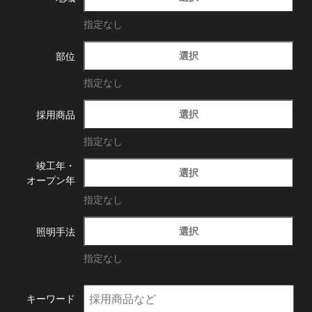
指定なし
選択
部位
指定なし
選択
採用商品
指定なし
竣工年・
選択
オープン年
指定なし
選択
照明手法
指定なし
キーワード