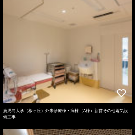
鹿児島大学（桜ヶ丘）外来診療棟・病棟（A棟）新営その他電気設
備工事