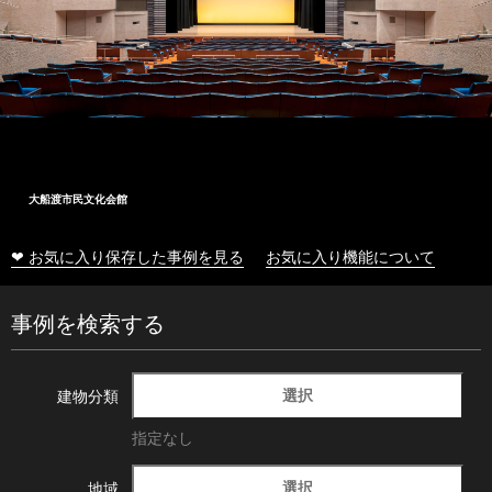
大船渡市民文化会館
❤ お気に入り保存した事例を見る
お気に入り機能について
事例を検索する
選択
建物分類
指定なし
選択
地域