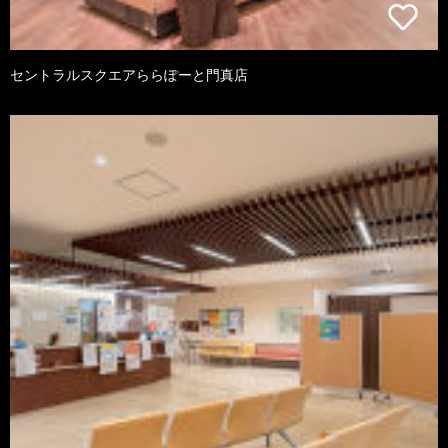
セントラルスクエアららぽーと門真店