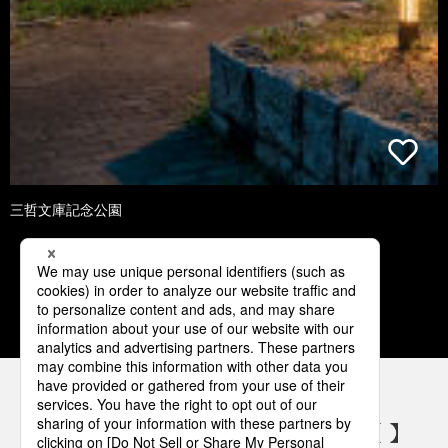
三哲文庫記念公園
1
2
3
4
5
パナソニックの電気設備 SNSアカウント