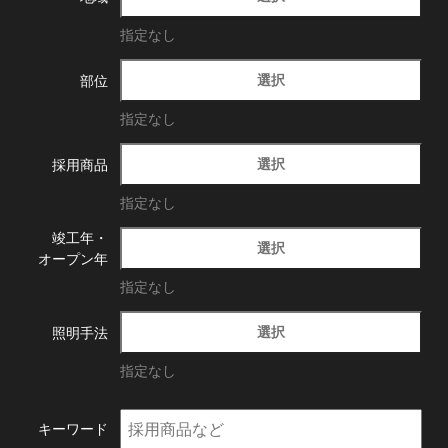
指定なし
選択
部位
指定なし
選択
採用商品
指定なし
竣工年・
選択
オープン年
指定なし
選択
照明手法
指定なし
キーワード