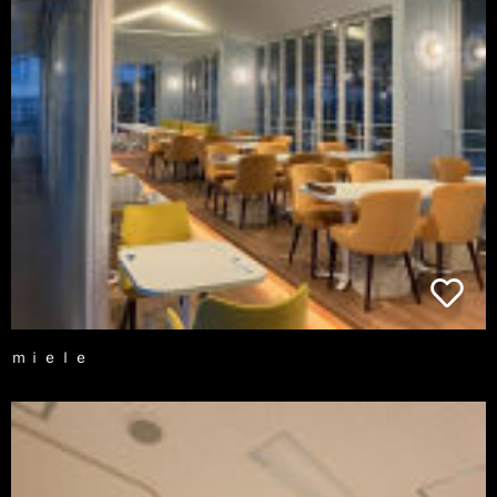
ｍｉｅｌｅ