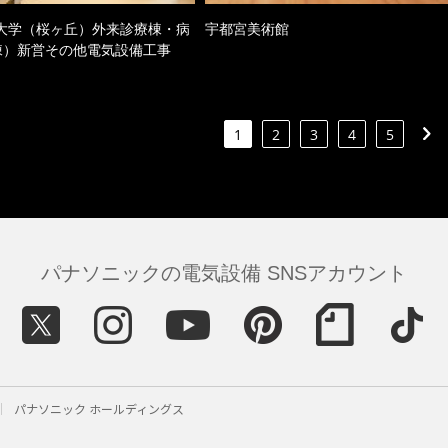
大学（桜ヶ丘）外来診療棟・病
宇都宮美術館
棟）新営その他電気設備工事
1
2
3
4
5
パナソニックの電気設備 SNSアカウント
パナソニック ホールディングス