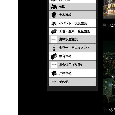
公園
土木施設
イベント・仮設施設
中日ビ
工場・倉庫・生産施設
農林水産施設
タワー・モニュメント
集合住宅
集合住宅（改修）
戸建住宅
その他
さつき