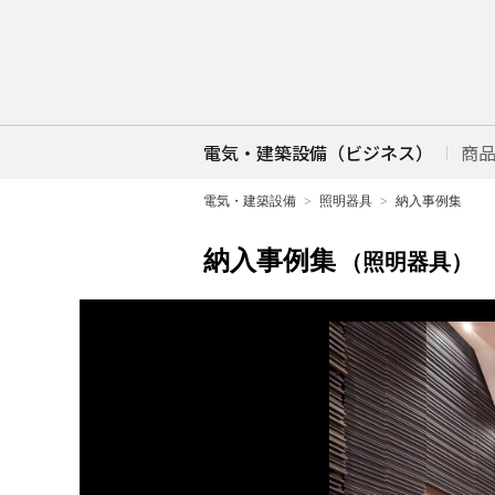
電気・建築設備（ビジネス）
商
電気・建築設備
照明器具
納入事例集
納入事例集
（照明器具）