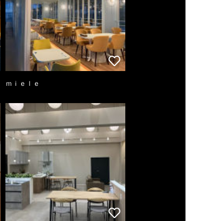
ｍｉｅｌｅ