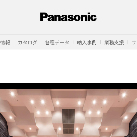
品情報
カタログ
各種データ
納入事例
業務支援
サ