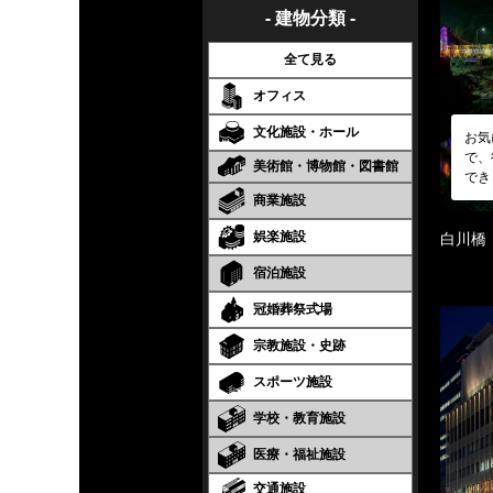
- 建物分類 -
全て見る
オフィス
文化施設・ホール
お気
で、
美術館・博物館・図書館
でき
商業施設
娯楽施設
白川橋
宿泊施設
冠婚葬祭式場
宗教施設・史跡
スポーツ施設
学校・教育施設
医療・福祉施設
交通施設