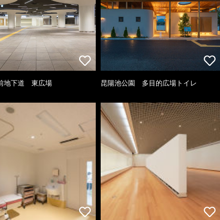
前地下道 東広場
昆陽池公園 多目的広場トイレ