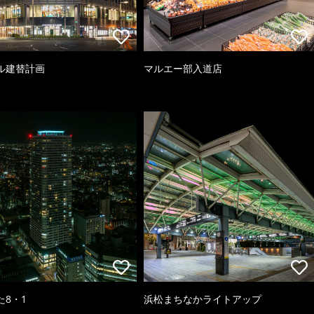
ル建替計画
マルエー部入道店
た8・1
浜松まちなかライトアップ