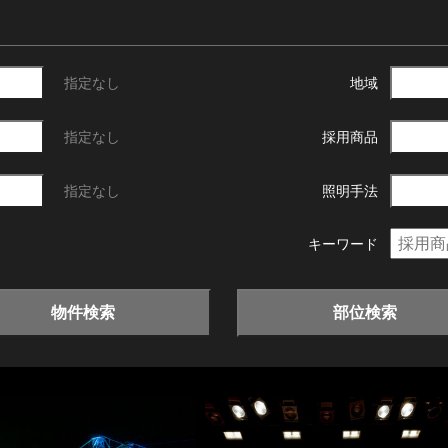
指定なし
地域
指定なし
採用商品
指定なし
照明手法
キーワード
物件検索
部位検索