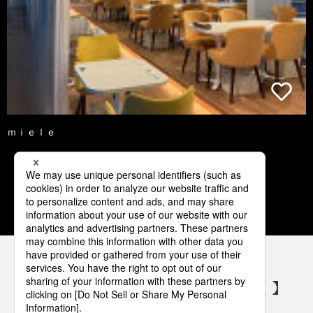
ｍｉｅｌｅ
1
2
3
4
5
パナソニックの電気設備 SNSアカウント