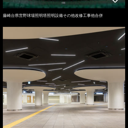
藤崎台県営野球場照明塔照明設備その他改修工事他合併