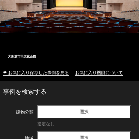
大船渡市民文化会館
❤ お気に入り保存した事例を見る
お気に入り機能について
事例を検索する
選択
建物分類
指定なし
選択
地域