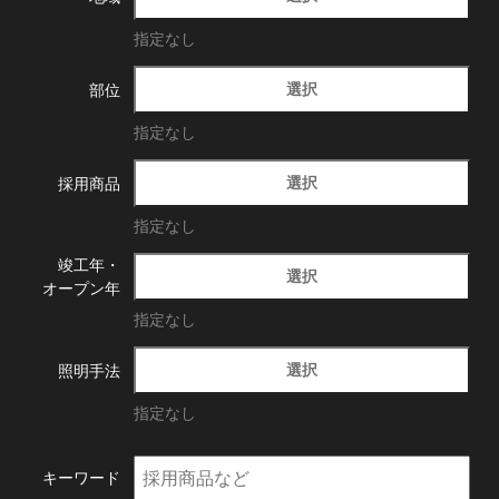
指定なし
選択
部位
指定なし
選択
採用商品
指定なし
竣工年・
選択
オープン年
指定なし
選択
照明手法
指定なし
キーワード