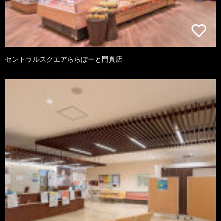
セントラルスクエアららぽーと門真店