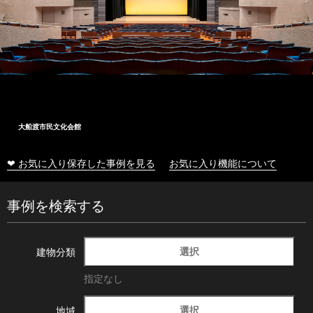
大船渡市民文化会館
❤ お気に入り保存した事例を見る
お気に入り機能について
事例を検索する
選択
建物分類
指定なし
選択
地域