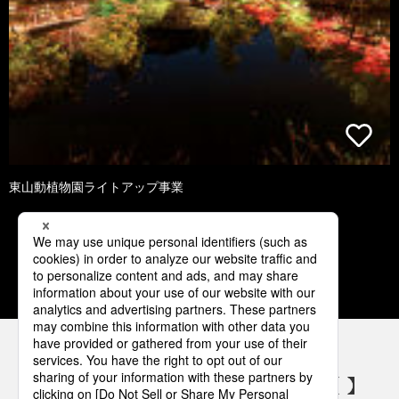
東山動植物園ライトアップ事業
1
2
3
4
5
パナソニックの電気設備 SNSアカウント