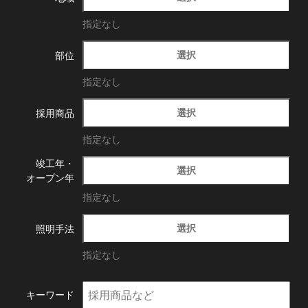
指定なし
選択
部位
指定なし
選択
採用商品
指定なし
竣工年・
選択
オープン年
指定なし
選択
照明手法
指定なし
キーワード