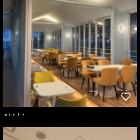
ｍｉｅｌｅ