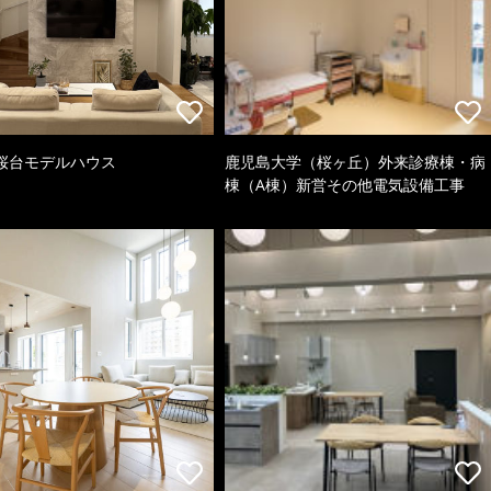
桜台モデルハウス
鹿児島大学（桜ヶ丘）外来診療棟・病
棟（A棟）新営その他電気設備工事