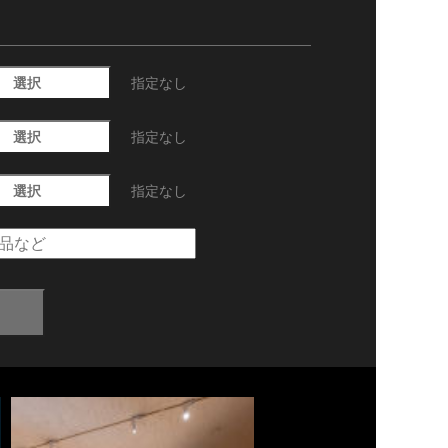
選択
指定なし
選択
指定なし
選択
指定なし