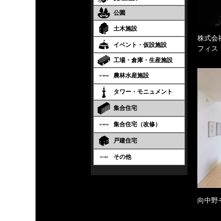
公園
土木施設
株式会
イベント・仮設施設
フィス
工場・倉庫・生産施設
農林水産施設
タワー・モニュメント
集合住宅
集合住宅（改修）
戸建住宅
その他
向中野