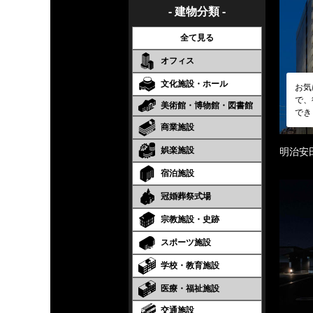
- 建物分類 -
全て見る
オフィス
文化施設・ホール
お気
で、
美術館・博物館・図書館
でき
商業施設
娯楽施設
明治安
宿泊施設
冠婚葬祭式場
宗教施設・史跡
スポーツ施設
学校・教育施設
医療・福祉施設
交通施設