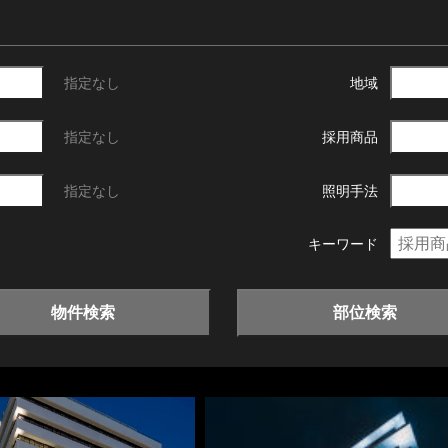
指定なし
地域
指定なし
採用商品
指定なし
照明手法
キーワード
物件検索
部位検索