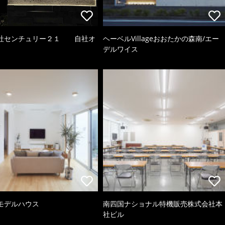
社センチュリー２１ 自社オ
ヘーベルVillageおおたかの森南/エー
デルワイス
モデルハウス
南四国ナショナル特機販売株式会社本
社ビル