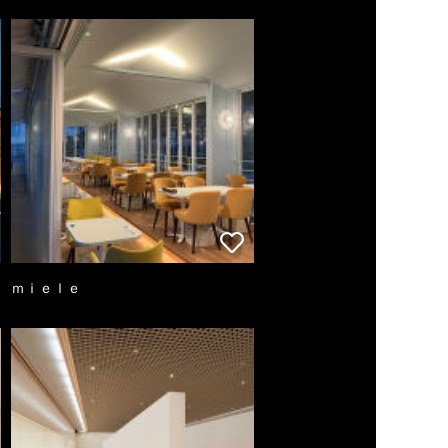
ｍｉｅｌｅ