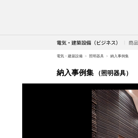
電気・建築設備（ビジネス）
商
電気・建築設備
照明器具
納入事例集
納入事例集
（照明器具）