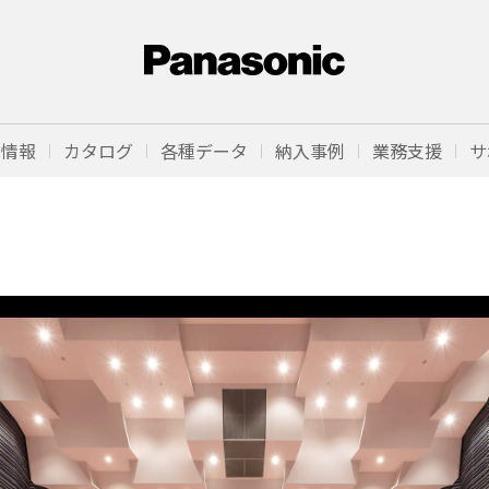
品情報
カタログ
各種データ
納入事例
業務支援
サ