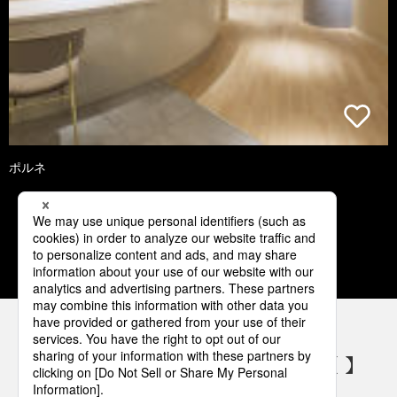
ポルネ
3
4
5
6
7
パナソニックの電気設備 SNSアカウント