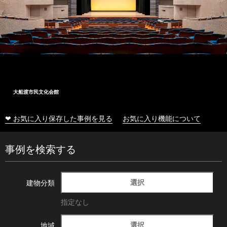
大船渡市民文化会館
❤ お気に入り保存した事例を見る
お気に入り機能について
事例を検索する
選択
建物分類
指定なし
選択
地域