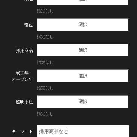
指定なし
選択
部位
指定なし
選択
採用商品
指定なし
竣工年・
選択
オープン年
指定なし
選択
照明手法
指定なし
キーワード