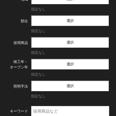
指定なし
選択
部位
指定なし
選択
採用商品
指定なし
竣工年・
選択
オープン年
指定なし
選択
照明手法
指定なし
キーワード