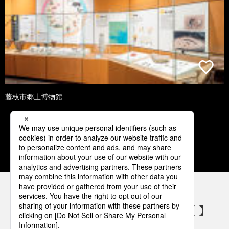
藤枝市郷土博物館
1
2
3
4
5
パナソニックの電気設備 SNSアカウント