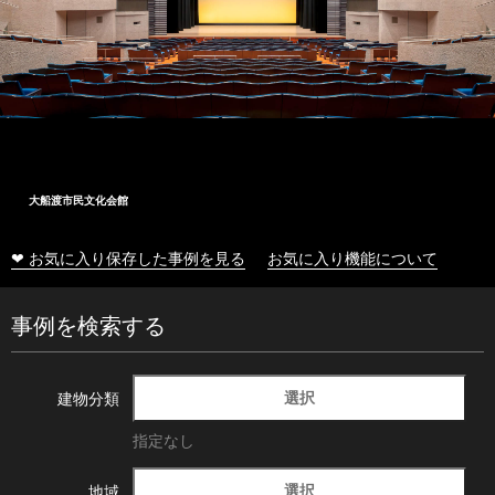
大船渡市民文化会館
❤ お気に入り保存した事例を見る
お気に入り機能について
事例を検索する
選択
建物分類
指定なし
選択
地域