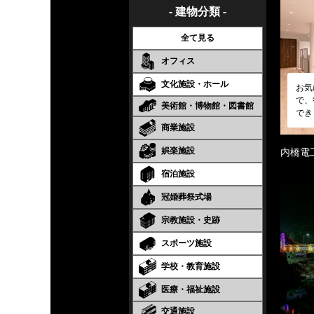
- 建物分類 -
全て見る
オフィス
文化施設・ホール
お気
で、
美術館・博物館・図書館
でき
商業施設
娯楽施設
内橋電
宿泊施設
冠婚葬祭式場
宗教施設・史跡
スポーツ施設
学校・教育施設
医療・福祉施設
交通施設