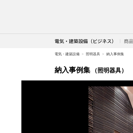
電気・建築設備（ビジネス）
商
電気・建築設備
照明器具
納入事例集
納入事例集
（照明器具）