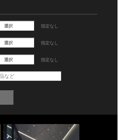
選択
指定なし
選択
指定なし
選択
指定なし