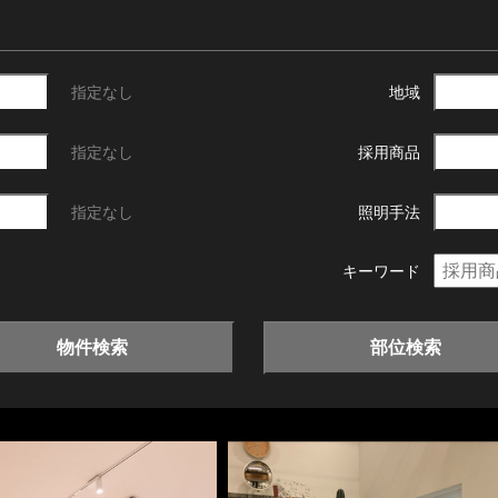
指定なし
地域
指定なし
採用商品
指定なし
照明手法
キーワード
物件検索
部位検索