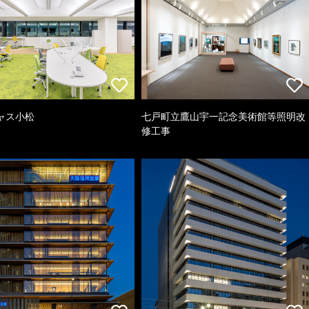
ャス小松
七戸町立鷹山宇一記念美術館等照明改
修工事