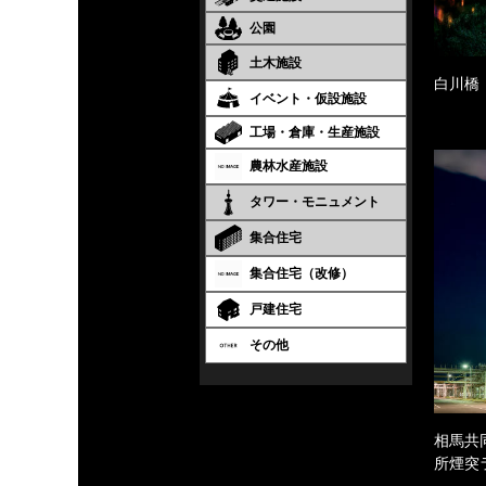
公園
土木施設
白川橋
イベント・仮設施設
工場・倉庫・生産施設
農林水産施設
タワー・モニュメント
集合住宅
集合住宅（改修）
戸建住宅
その他
相馬共
所煙突