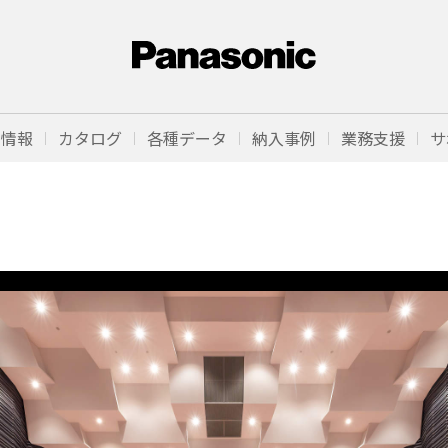
品情報
カタログ
各種データ
納入事例
業務支援
サ