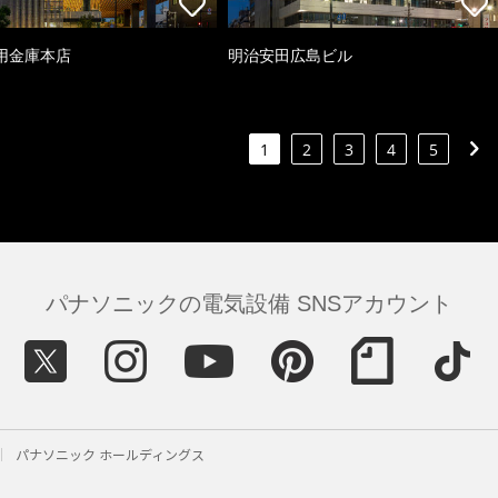
用金庫本店
明治安田広島ビル
1
2
3
4
5
パナソニックの電気設備 SNSアカウント
パナソニック ホールディングス