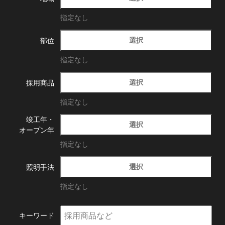
指定なし
選択
部位
指定なし
選択
採用商品
指定なし
竣工年・
選択
オープン年
指定なし
選択
照明手法
指定なし
キーワード