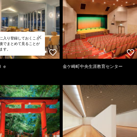
に入り登録しておくこと
後でまとめて見ることが
ます。
ｌｅ
金ケ崎町中央生涯教育センター