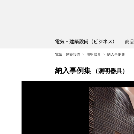
電気・建築設備（ビジネス）
商
電気・建築設備
照明器具
納入事例集
納入事例集
（照明器具）