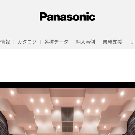
品情報
カタログ
各種データ
納入事例
業務支援
サ