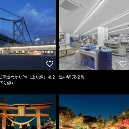
動車道めかりPA（上り線）壇之
道の駅 東松島
（下り線）