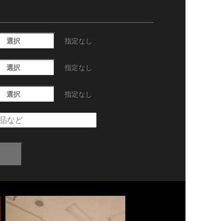
選択
指定なし
選択
指定なし
選択
指定なし