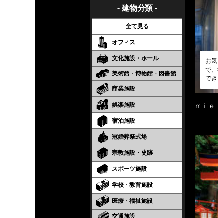
- 建物分類 -
全て見る
オフィス
文化施設・ホール
お気
で、
美術館・博物館・図書館
でき
商業施設
娯楽施設
ｍｉｅ
宿泊施設
冠婚葬祭式場
宗教施設・史跡
スポーツ施設
学校・教育施設
医療・福祉施設
交通施設