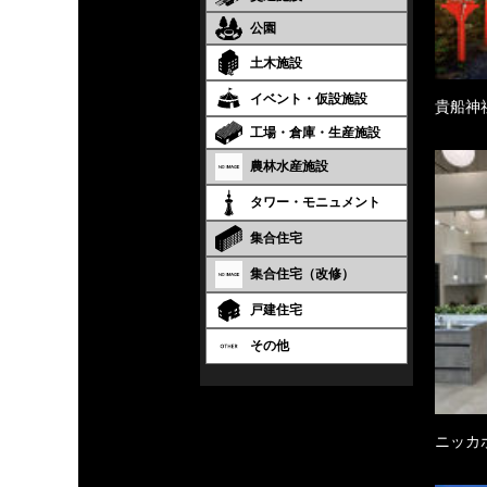
公園
土木施設
イベント・仮設施設
貴船神
工場・倉庫・生産施設
農林水産施設
タワー・モニュメント
集合住宅
集合住宅（改修）
戸建住宅
その他
ニッカ