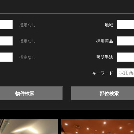
指定なし
地域
指定なし
採用商品
指定なし
照明手法
キーワード
物件検索
部位検索