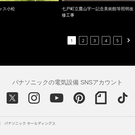
ャス小松
七戸町立鷹山宇一記念美術館等照明改
修工事
1
2
3
4
5
パナソニックの電気設備 SNSアカウント
パナソニック ホールディングス