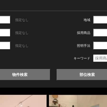
指定なし
地域
指定なし
採用商品
指定なし
照明手法
キーワード
物件検索
部位検索