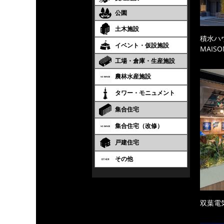
公園
土木施設
積水ハ
イベント・仮設施設
MAISO
工場・倉庫・生産施設
農林水産施設
タワー・モニュメント
集合住宅
集合住宅（改修）
戸建住宅
その他
双葉電