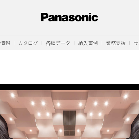
品情報
カタログ
各種データ
納入事例
業務支援
サ