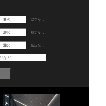
選択
指定なし
選択
指定なし
選択
指定なし