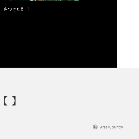
さつきた8・1
Area/Country