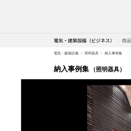
電気・建築設備（ビジネス）
商
電気・建築設備
照明器具
納入事例集
納入事例集
（照明器具）