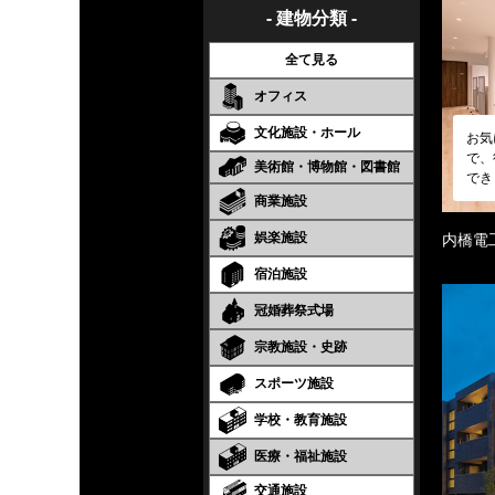
- 建物分類 -
全て見る
オフィス
文化施設・ホール
お気
で、
美術館・博物館・図書館
でき
商業施設
娯楽施設
内橋電
宿泊施設
冠婚葬祭式場
宗教施設・史跡
スポーツ施設
学校・教育施設
医療・福祉施設
交通施設