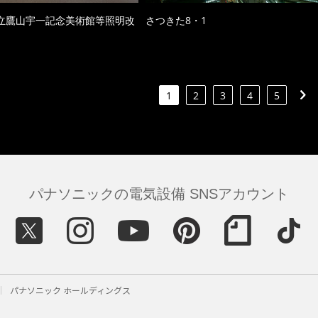
立鷹山宇一記念美術館等照明改
さつきた8・1
1
2
3
4
5
パナソニックの電気設備 SNSアカウント
パナソニック ホールディングス