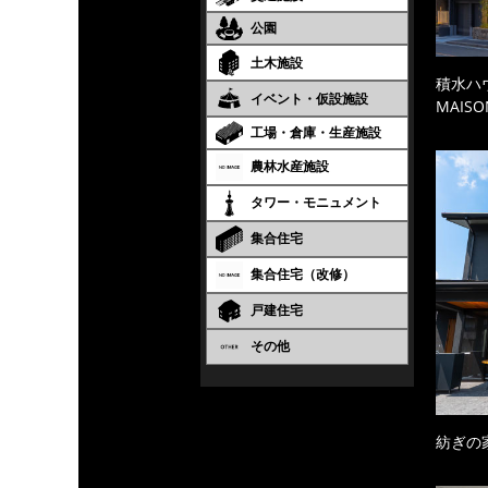
公園
土木施設
積水ハ
イベント・仮設施設
MAISO
工場・倉庫・生産施設
農林水産施設
タワー・モニュメント
集合住宅
集合住宅（改修）
戸建住宅
その他
紡ぎの