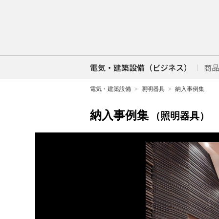
電気・建築設備（ビジネス）
商
電気・建築設備
照明器具
納入事例集
納入事例集
（照明器具）