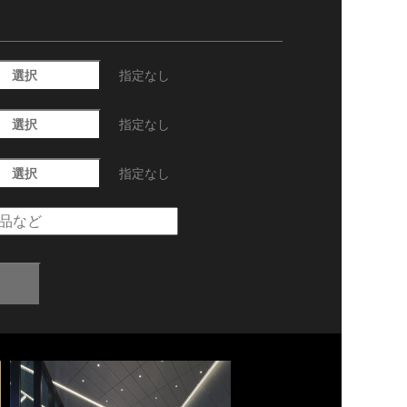
選択
指定なし
選択
指定なし
選択
指定なし