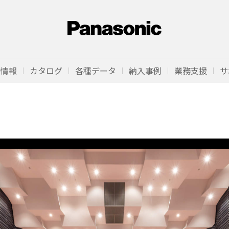
品情報
カタログ
各種データ
納入事例
業務支援
サ