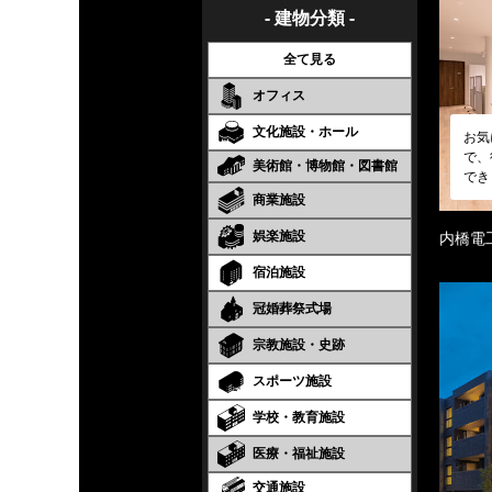
- 建物分類 -
全て見る
オフィス
文化施設・ホール
お気
で、
美術館・博物館・図書館
でき
商業施設
娯楽施設
内橋電
宿泊施設
冠婚葬祭式場
宗教施設・史跡
スポーツ施設
学校・教育施設
医療・福祉施設
交通施設