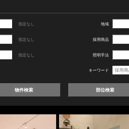
指定なし
地域
指定なし
採用商品
指定なし
照明手法
キーワード
物件検索
部位検索