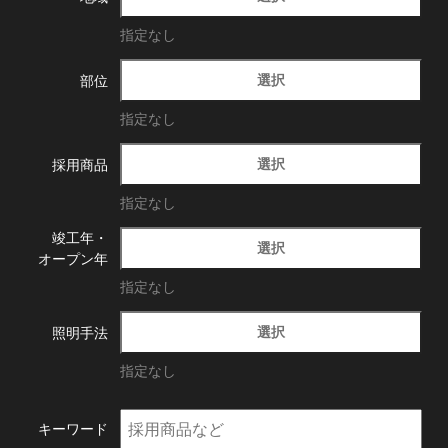
指定なし
選択
部位
指定なし
選択
採用商品
指定なし
竣工年・
選択
オープン年
指定なし
選択
照明手法
指定なし
キーワード