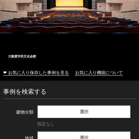
大船渡市民文化会館
❤ お気に入り保存した事例を見る
お気に入り機能について
事例を検索する
選択
建物分類
指定なし
選択
地域