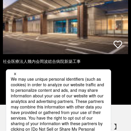
社会医療法人幾内会岡波総合病院新築工事
2
3
4
5
6
パナソニックの電気設備 SNSアカウント