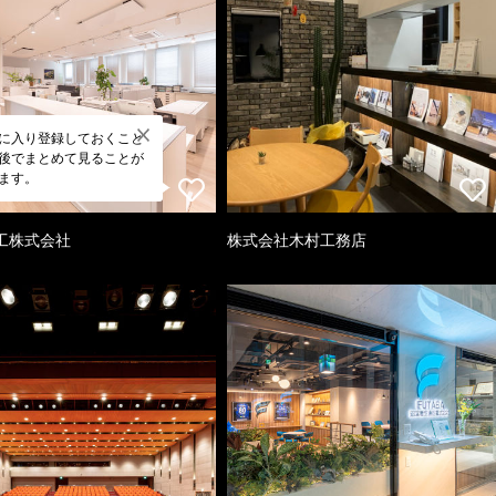
に入り登録しておくこと
後でまとめて見ることが
ます。
工株式会社
株式会社木村工務店