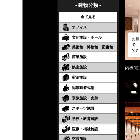
- 建物分類 -
全て見る
オフィス
文化施設・ホール
お気
で、
美術館・博物館・図書館
でき
商業施設
娯楽施設
内橋電
宿泊施設
冠婚葬祭式場
宗教施設・史跡
スポーツ施設
学校・教育施設
医療・福祉施設
交通施設