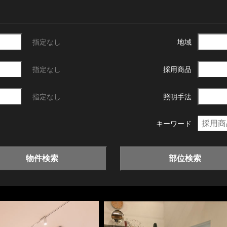
指定なし
地域
指定なし
採用商品
指定なし
照明手法
キーワード
物件検索
部位検索