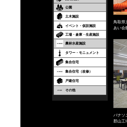
公園
土木施設
鳥取県
イベント・仮設施設
あい会
工場・倉庫・生産施設
農林水産施設
タワー・モニュメント
集合住宅
集合住宅（改修）
戸建住宅
その他
パナソ
郡山工