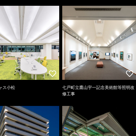
ャス小松
七戸町立鷹山宇一記念美術館等照明改
修工事