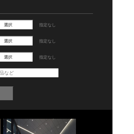
選択
指定なし
選択
指定なし
選択
指定なし