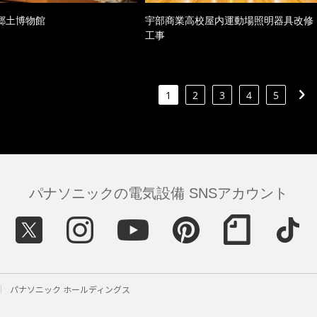
郷土博物館
宇部商業高校屋内運動場照明器具改修
工事
1
2
3
4
5
パナソニックの電気設備 SNSアカウント
パナソニック ホールディングス