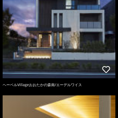
ヘーベルVillageおおたかの森南/エーデルワイス