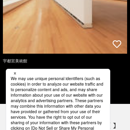
宇都宮美術館
1
2
3
4
5
パナソニックの電気設備 SNSアカウント