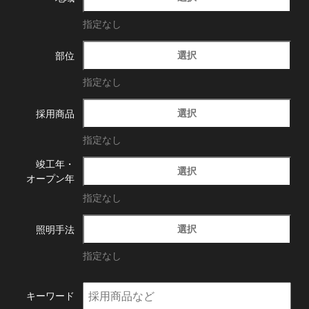
指定なし
選択
部位
指定なし
選択
採用商品
指定なし
竣工年・
選択
オープン年
指定なし
選択
照明手法
指定なし
キーワード