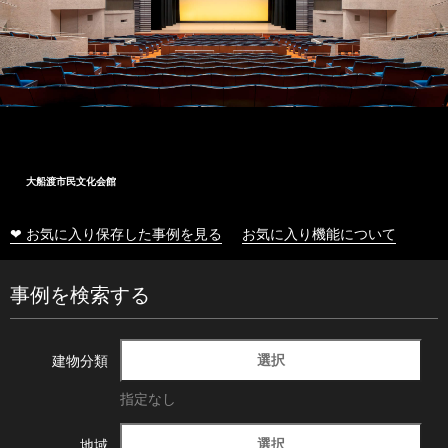
大船渡市民文化会館
❤ お気に入り保存した事例を見る
お気に入り機能について
事例を検索する
選択
建物分類
指定なし
選択
地域