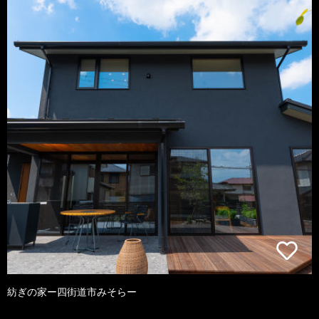
紡ぎの家ー四街道市みそらー