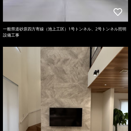
一般県道砂原四方寄線（池上工区）1号トンネル、2号トンネル照明
設備工事