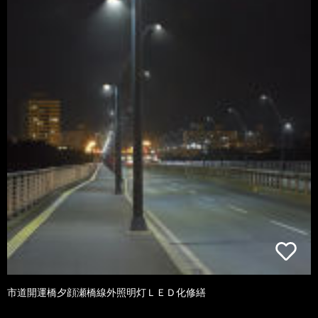
市道開運橋夕顔瀬橋線外照明灯ＬＥＤ化修繕