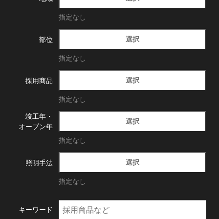
指定なし
選択
部位
指定なし
選択
採用商品
指定なし
竣工年・
選択
オープン年
指定なし
選択
照明手法
指定なし
キーワード