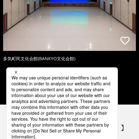
多気町民文化会館(BANKYO文化会館)
1
2
3
4
5
パナソニックの電気設備 SNSアカウント