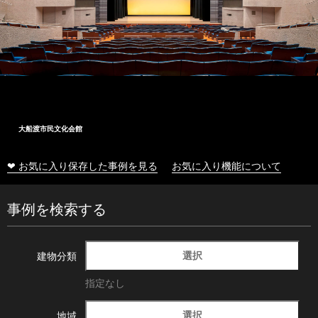
大船渡市民文化会館
❤ お気に入り保存した事例を見る
お気に入り機能について
事例を検索する
選択
建物分類
指定なし
選択
地域