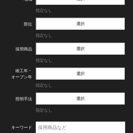
指定なし
選択
部位
指定なし
選択
採用商品
指定なし
竣工年・
選択
オープン年
指定なし
選択
照明手法
指定なし
キーワード