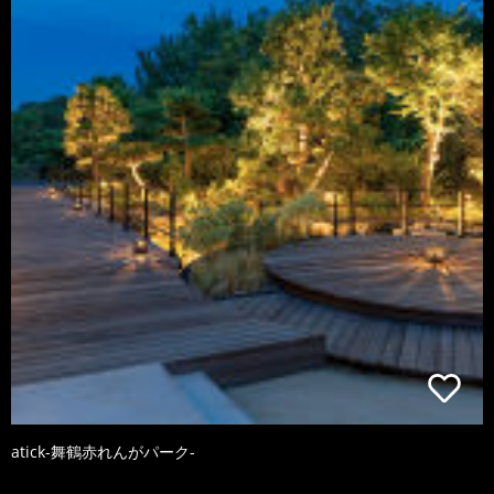
atick-舞鶴赤れんがパーク-