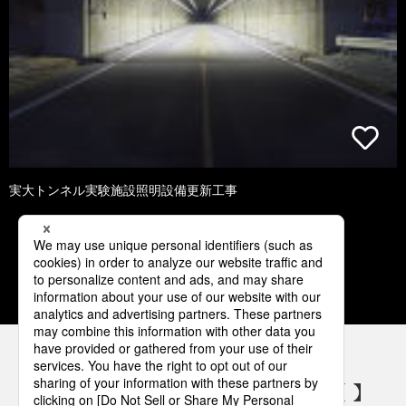
実大トンネル実験施設照明設備更新工事
2
3
4
5
6
パナソニックの電気設備 SNSアカウント