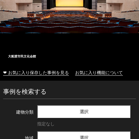
大船渡市民文化会館
❤ お気に入り保存した事例を見る
お気に入り機能について
事例を検索する
選択
建物分類
指定なし
選択
地域