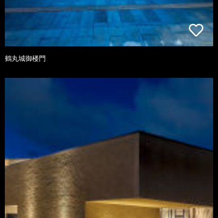
鶴丸城御楼門