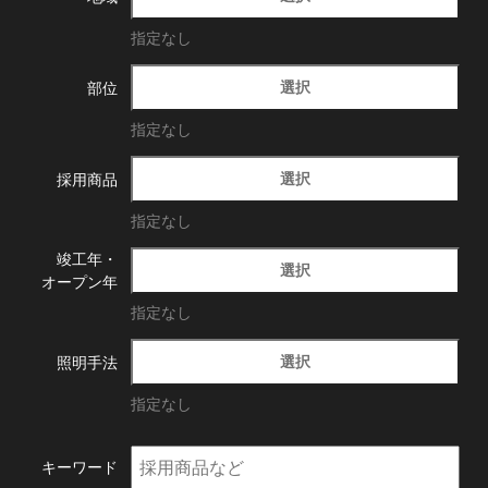
指定なし
選択
部位
指定なし
選択
採用商品
指定なし
竣工年・
選択
オープン年
指定なし
選択
照明手法
指定なし
キーワード