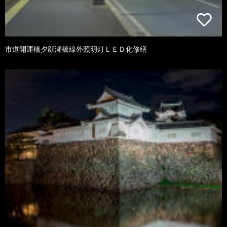
市道開運橋夕顔瀬橋線外照明灯ＬＥＤ化修繕