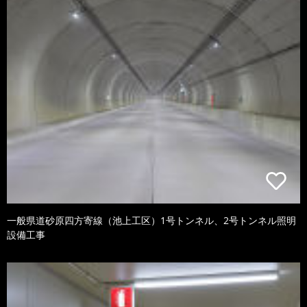
一般県道砂原四方寄線（池上工区）1号トンネル、2号トンネル照明
設備工事