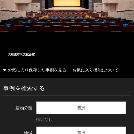
大船渡市民文化会館
❤ お気に入り保存した事例を見る
お気に入り機能について
事例を検索する
選択
建物分類
指定なし
選択
地域