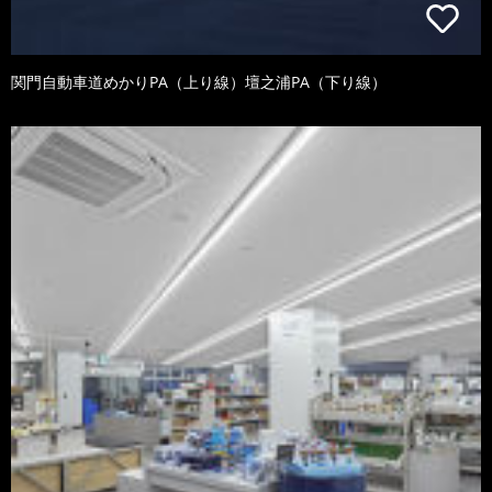
関門自動車道めかりPA（上り線）壇之浦PA（下り線）