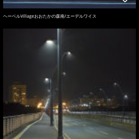
ヘーベルVillageおおたかの森南/エーデルワイス