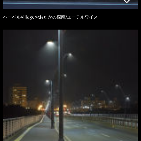
ヘーベルVillageおおたかの森南/エーデルワイス