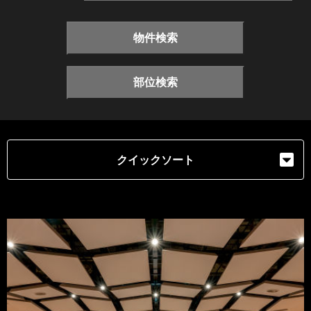
物件検索
部位検索
クイックソート