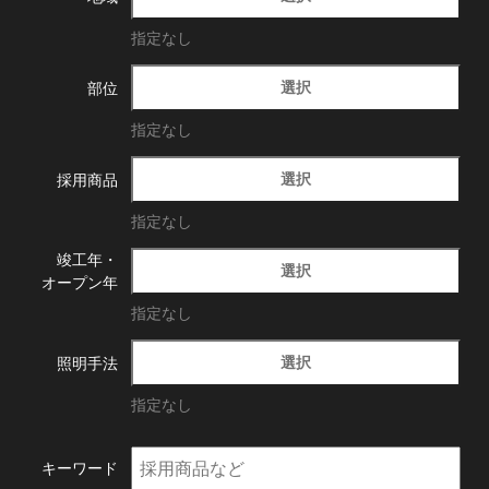
指定なし
選択
部位
指定なし
選択
採用商品
指定なし
竣工年・
選択
オープン年
指定なし
選択
照明手法
指定なし
キーワード