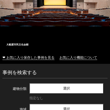
大船渡市民文化会館
❤ お気に入り保存した事例を見る
お気に入り機能について
事例を検索する
選択
建物分類
指定なし
選択
地域