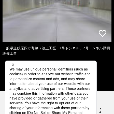
一般県道砂原四方寄線（池上工区）1号トンネル、2号トンネル照明
設備工事
1
2
3
4
5
パナソニックの電気設備 SNSアカウント