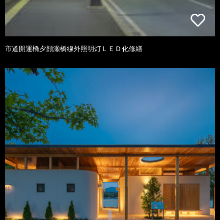
市道開運橋夕顔瀬橋線外照明灯ＬＥＤ化修繕