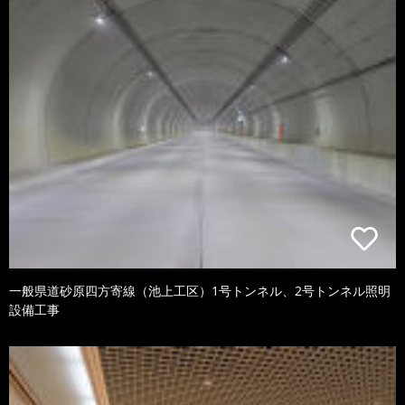
一般県道砂原四方寄線（池上工区）1号トンネル、2号トンネル照明
設備工事