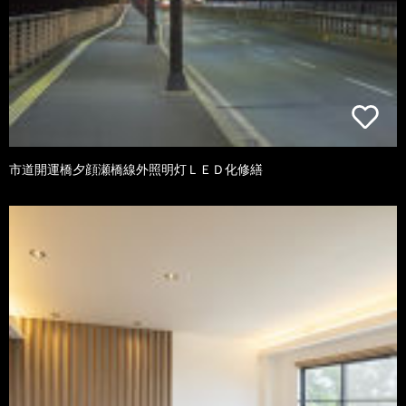
市道開運橋夕顔瀬橋線外照明灯ＬＥＤ化修繕