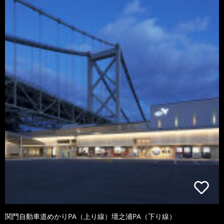
関門自動車道めかりPA（上り線）壇之浦PA（下り線）