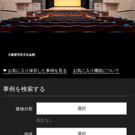
大船渡市民文化会館
❤ お気に入り保存した事例を見る
お気に入り機能について
事例を検索する
選択
建物分類
指定なし
選択
地域