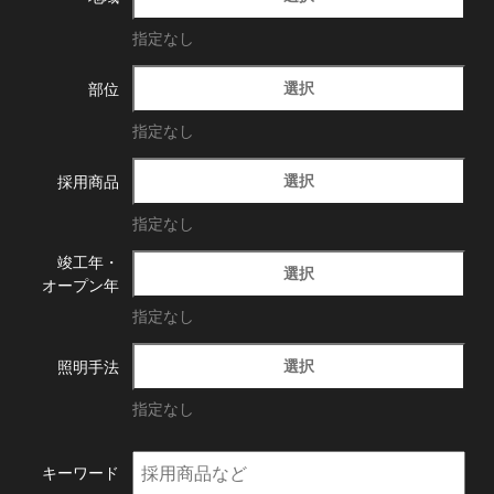
指定なし
選択
部位
指定なし
選択
採用商品
指定なし
竣工年・
選択
オープン年
指定なし
選択
照明手法
指定なし
キーワード