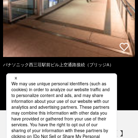
パナソニック西三荘駅前ビル上空通路接続（ブリッジA）
1
2
3
4
5
パナソニックの電気設備 SNSアカウント