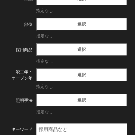
指定なし
選択
部位
指定なし
選択
採用商品
指定なし
竣工年・
選択
オープン年
指定なし
選択
照明手法
指定なし
キーワード