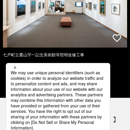
七戸町立鷹山宇一記念美術館等照明改修工事
1
2
3
4
5
パナソニックの電気設備 SNSアカウント