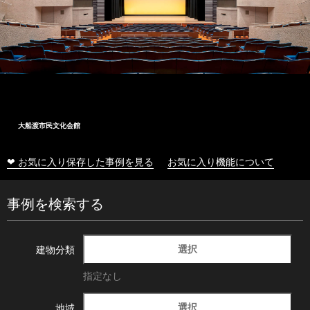
大船渡市民文化会館
❤ お気に入り保存した事例を見る
お気に入り機能について
事例を検索する
選択
建物分類
指定なし
選択
地域