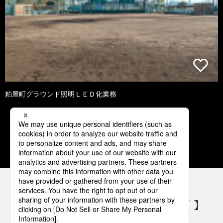
粕屋町グラウンド照明ＬＥＤ化業務
3
4
5
6
7
パナソニックの電気設備 SNSアカウント