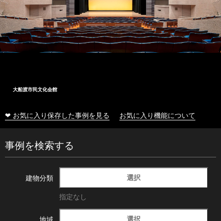
大船渡市民文化会館
❤ お気に入り保存した事例を見る
お気に入り機能について
事例を検索する
選択
建物分類
指定なし
選択
地域