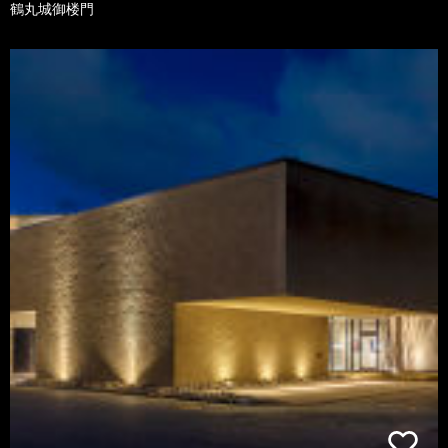
鶴丸城御楼門