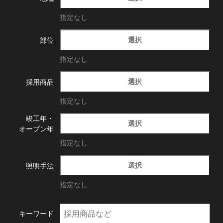
指定なし
選択
部位
指定なし
選択
採用商品
指定なし
竣工年・
選択
オープン年
指定なし
選択
照明手法
指定なし
キーワード