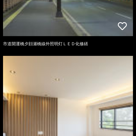
市道開運橋夕顔瀬橋線外照明灯ＬＥＤ化修繕