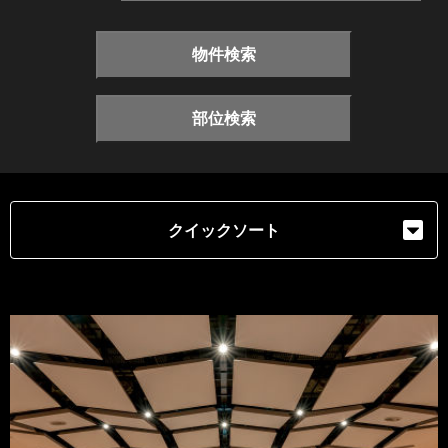
物件検索
部位検索
クイックソート