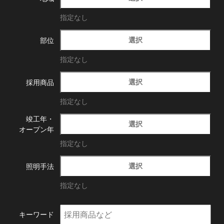
指定なし
選択
部位
指定なし
選択
採用商品
指定なし
竣工年・
選択
オープン年
指定なし
選択
照明手法
指定なし
キーワード