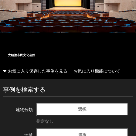
大船渡市民文化会館
❤ お気に入り保存した事例を見る
お気に入り機能について
事例を検索する
選択
建物分類
指定なし
選択
地域