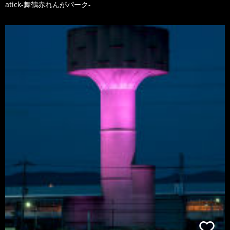
atick-舞鶴赤れんがパーク-