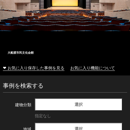
大船渡市民文化会館
❤ お気に入り保存した事例を見る
お気に入り機能について
事例を検索する
選択
建物分類
指定なし
選択
地域