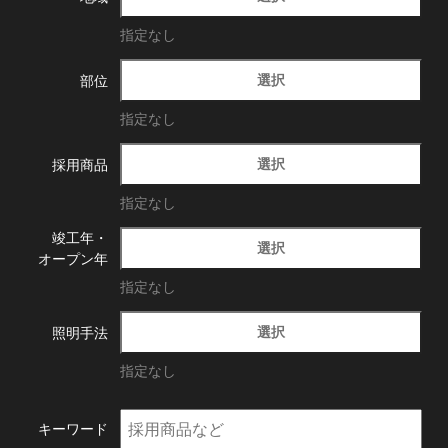
指定なし
選択
部位
指定なし
選択
採用商品
指定なし
竣工年・
選択
オープン年
指定なし
選択
照明手法
指定なし
キーワード