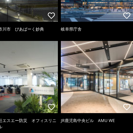
市川市 ぴあぱーく妙典
岐阜県庁舎
社エスエー防災 オフィスリニ
JR鹿児島中央ビル AMU WE
ル