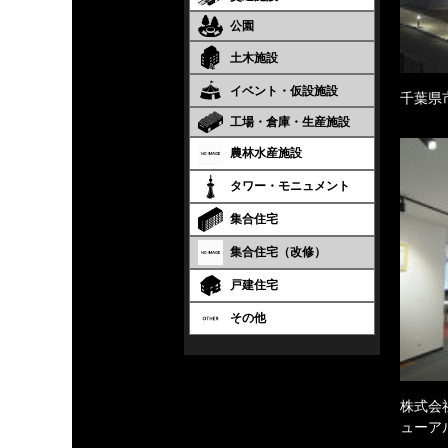
公園
土木施設
イベント・仮設施設
千葉県
工場・倉庫・生産施設
農林水産施設
タワー・モニュメント
集合住宅
集合住宅（改修）
戸建住宅
その他
株式会
ューア