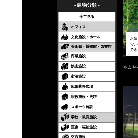
- 建物分類 -
全て見る
オフィス
文化施設・ホール
お気
で、
美術館・博物館・図書館
でき
商業施設
娯楽施設
やまや
宿泊施設
冠婚葬祭式場
宗教施設・史跡
スポーツ施設
学校・教育施設
医療・福祉施設
交通施設