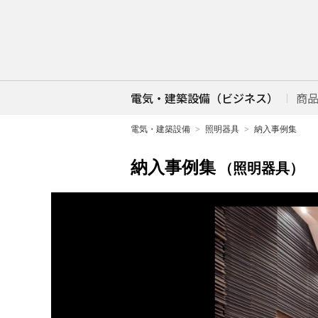
電気・建築設備（ビジネス）
商
電気・建築設備
照明器具
納入事例集
納入事例集
（照明器具）