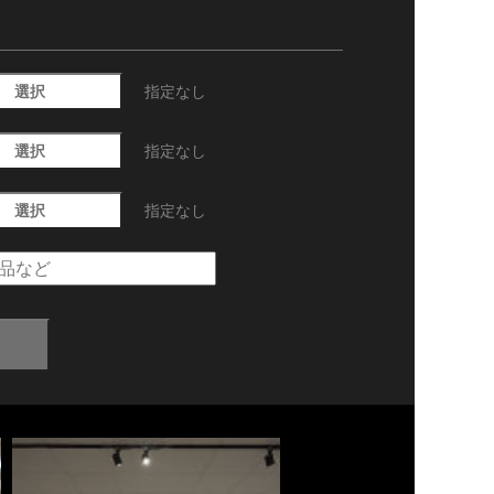
選択
指定なし
選択
指定なし
選択
指定なし