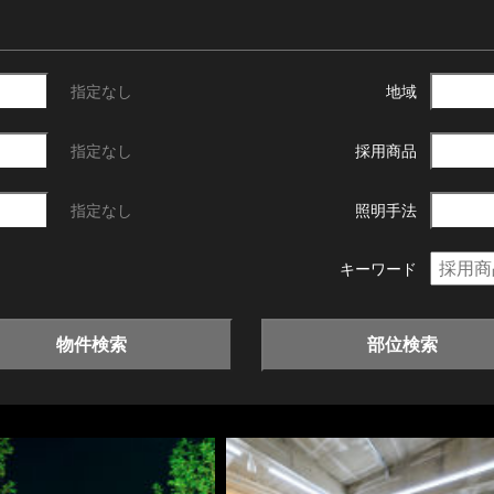
指定なし
地域
指定なし
採用商品
指定なし
照明手法
キーワード
物件検索
部位検索