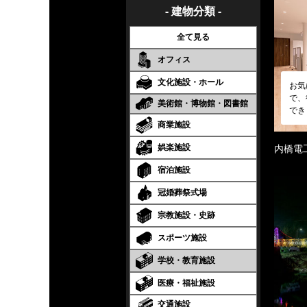
- 建物分類 -
全て見る
オフィス
文化施設・ホール
お気
で、
美術館・博物館・図書館
でき
商業施設
娯楽施設
内橋電
宿泊施設
冠婚葬祭式場
宗教施設・史跡
スポーツ施設
学校・教育施設
医療・福祉施設
交通施設