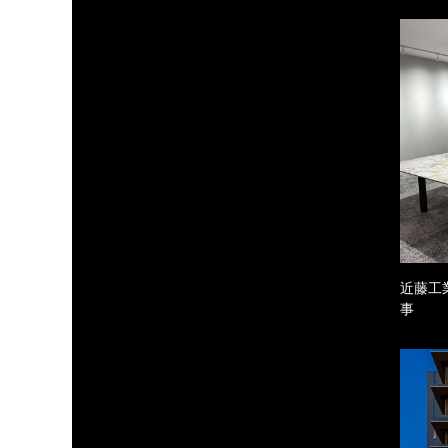
近藤工
事