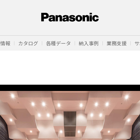
品情報
カタログ
各種データ
納入事例
業務支援
サ