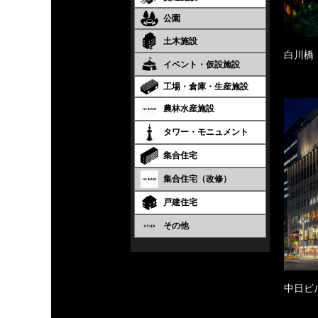
公園
土木施設
白川橋
イベント・仮設施設
工場・倉庫・生産施設
農林水産施設
タワー・モニュメント
集合住宅
集合住宅（改修）
戸建住宅
その他
中日ビ