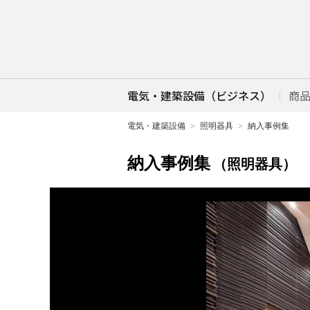
電気・建築設備（ビジネス）
商
電気・建築設備
照明器具
納入事例集
納入事例集
（照明器具）