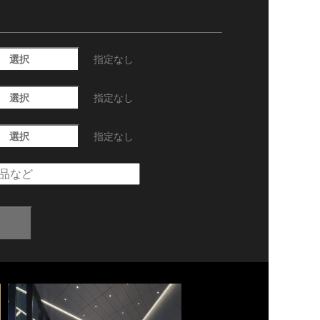
選択
指定なし
選択
指定なし
選択
指定なし