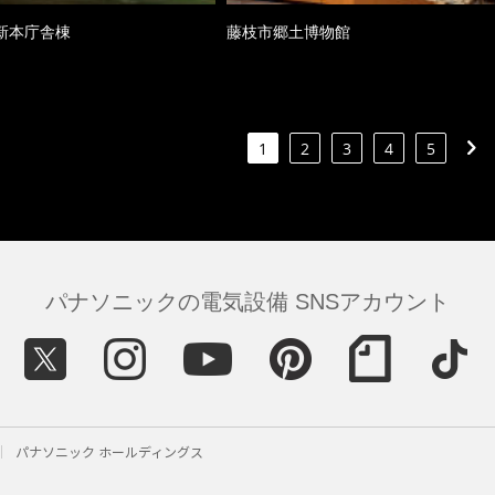
新本庁舎棟
藤枝市郷土博物館
1
2
3
4
5
パナソニックの電気設備 SNSアカウント
パナソニック ホールディングス