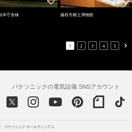
新本庁舎棟
藤枝市郷土博物館
1
2
3
4
5
パナソニックの電気設備 SNSアカウント
パナソニック ホールディングス