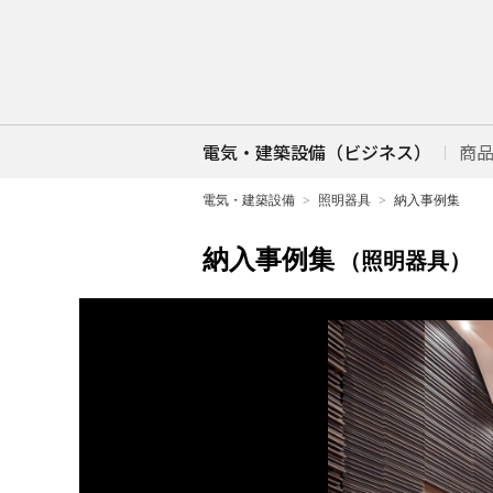
電気・建築設備（ビジネス）
商
電気・建築設備
照明器具
納入事例集
納入事例集
（照明器具）