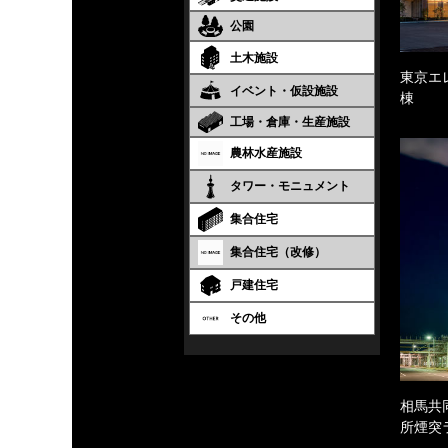
公園
土木施設
東京エ
イベント・仮設施設
棟
工場・倉庫・生産施設
農林水産施設
タワー・モニュメント
集合住宅
集合住宅（改修）
戸建住宅
その他
相馬共
所煙突