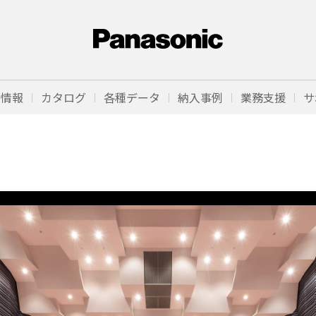
品情報
カタログ
各種データ
納入事例
業務支援
サ