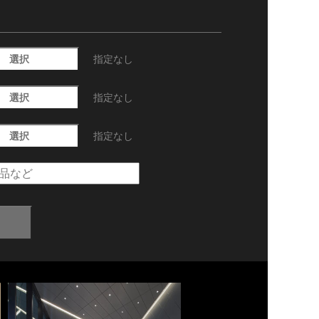
選択
指定なし
選択
指定なし
選択
指定なし