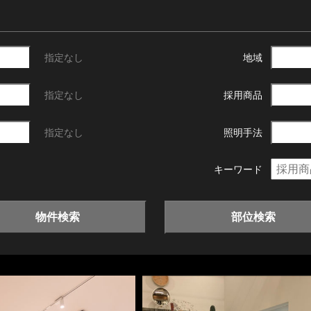
指定なし
地域
指定なし
採用商品
指定なし
照明手法
キーワード
物件検索
部位検索