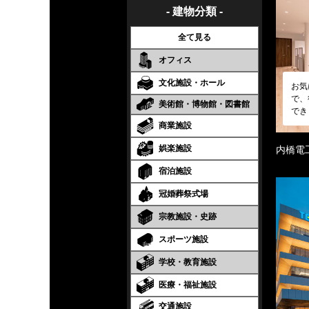
- 建物分類 -
全て見る
オフィス
文化施設・ホール
お気
で、
美術館・博物館・図書館
でき
商業施設
娯楽施設
内橋電
宿泊施設
冠婚葬祭式場
宗教施設・史跡
スポーツ施設
学校・教育施設
医療・福祉施設
交通施設