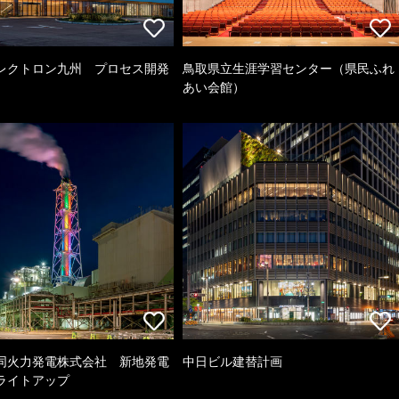
レクトロン九州 プロセス開発
鳥取県立生涯学習センター（県民ふれ
あい会館）
同火力発電株式会社 新地発電
中日ビル建替計画
ライトアップ