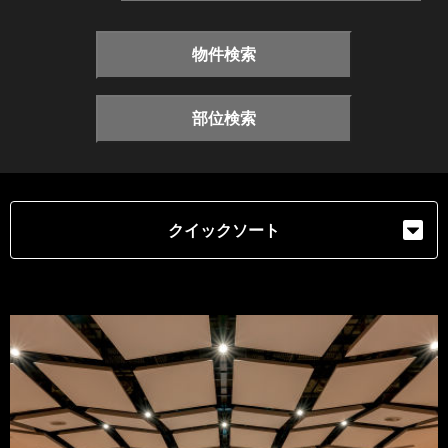
物件検索
部位検索
クイックソート