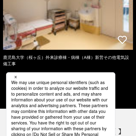
鹿児島大学（桜ヶ丘）外来診療棟・病棟（A棟）新営その他電気設
備工事
1
2
3
4
5
パナソニックの電気設備 SNSアカウント