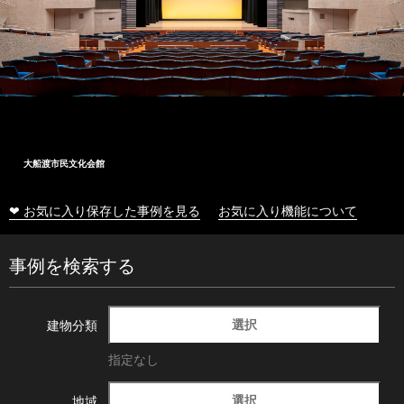
大船渡市民文化会館
❤ お気に入り保存した事例を見る
お気に入り機能について
事例を検索する
選択
建物分類
指定なし
選択
地域