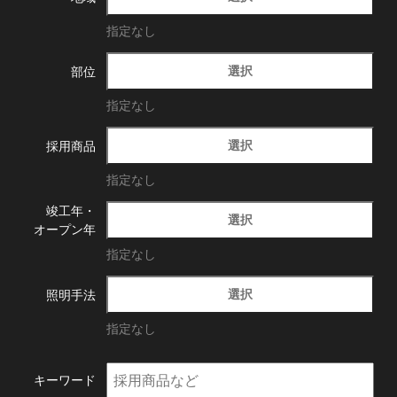
指定なし
選択
部位
指定なし
選択
採用商品
指定なし
竣工年・
選択
オープン年
指定なし
選択
照明手法
指定なし
キーワード